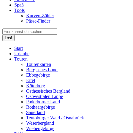
Spaß
Tools
Kurven-Zähler
Pässe-Finder
Search:
Facebook
YouTube
Instagram
Start
page
page
page
Urlaube
opens
opens
opens
Touren
in
in
in
Tourenkarten
new
new
new
Bergisches Land
window
window
window
Ebbegebirge
Eifel
Köterberg
Osthessisches Bergland
Ostwestfalen-Lippe
Paderborner Land
Rothaargebirge
Sauerland
Teutoburger Wald / Osnabrück
Weserbergland
Wiehengebirge