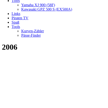
Töffs
Yamaha XJ 900 (58F)
Kawasaki GPZ 500 S (EX500A)
Links
Piraten TV
Spaß
Tools
Kurven-Zähler
Pässe-Finder
2006