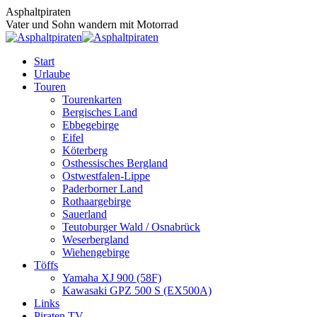
Zum
Asphaltpiraten
Inhalt
Vater und Sohn wandern mit Motorrad
springen
Start
Urlaube
Touren
Tourenkarten
Bergisches Land
Ebbegebirge
Eifel
Köterberg
Osthessisches Bergland
Ostwestfalen-Lippe
Paderborner Land
Rothaargebirge
Sauerland
Teutoburger Wald / Osnabrück
Weserbergland
Wiehengebirge
Töffs
Yamaha XJ 900 (58F)
Kawasaki GPZ 500 S (EX500A)
Links
Piraten TV