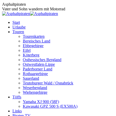
Zum
Asphaltpiraten
Inhalt
Vater und Sohn wandern mit Motorrad
springen
Start
Urlaube
Touren
Tourenkarten
Bergisches Land
Ebbegebirge
Eifel
Köterberg
Osthessisches Bergland
Ostwestfalen-Lippe
Paderborner Land
Rothaargebirge
Sauerland
Teutoburger Wald / Osnabrück
Weserbergland
Wiehengebirge
Töffs
Yamaha XJ 900 (58F)
Kawasaki GPZ 500 S (EX500A)
Links
Piraten TV