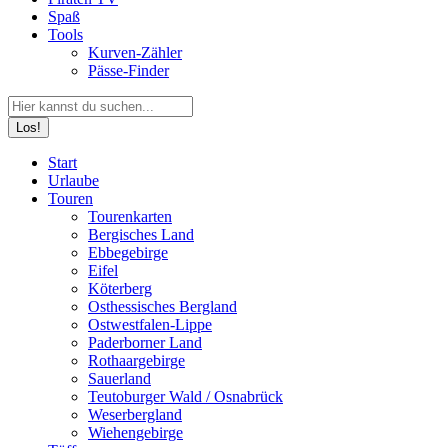
Spaß
Tools
Kurven-Zähler
Pässe-Finder
Search:
Facebook
YouTube
Instagram
Start
page
page
page
Urlaube
opens
opens
opens
Touren
in
in
in
Tourenkarten
new
new
new
Bergisches Land
window
window
window
Ebbegebirge
Eifel
Köterberg
Osthessisches Bergland
Ostwestfalen-Lippe
Paderborner Land
Rothaargebirge
Sauerland
Teutoburger Wald / Osnabrück
Weserbergland
Wiehengebirge