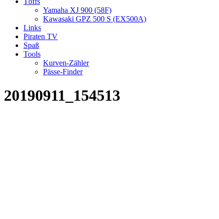
Töffs
Yamaha XJ 900 (58F)
Kawasaki GPZ 500 S (EX500A)
Links
Piraten TV
Spaß
Tools
Kurven-Zähler
Pässe-Finder
20190911_154513