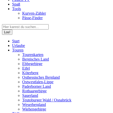
Spaß
Tools
Kurven-Zähler
Pässe-Finder
Search:
Facebook
YouTube
Instagram
Start
page
page
page
Urlaube
opens
opens
opens
Touren
in
in
in
Tourenkarten
new
new
new
Bergisches Land
window
window
window
Ebbegebirge
Eifel
Köterberg
Osthessisches Bergland
Ostwestfalen-Lippe
Paderborner Land
Rothaargebirge
Sauerland
Teutoburger Wald / Osnabrück
Weserbergland
Wiehengebirge