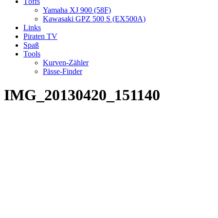
Töffs
Yamaha XJ 900 (58F)
Kawasaki GPZ 500 S (EX500A)
Links
Piraten TV
Spaß
Tools
Kurven-Zähler
Pässe-Finder
IMG_20130420_151140