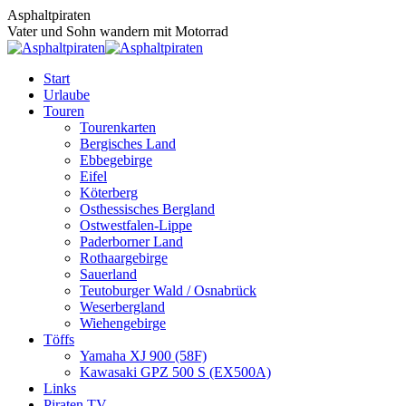
Zum
Asphaltpiraten
Inhalt
Vater und Sohn wandern mit Motorrad
springen
Start
Urlaube
Touren
Tourenkarten
Bergisches Land
Ebbegebirge
Eifel
Köterberg
Osthessisches Bergland
Ostwestfalen-Lippe
Paderborner Land
Rothaargebirge
Sauerland
Teutoburger Wald / Osnabrück
Weserbergland
Wiehengebirge
Töffs
Yamaha XJ 900 (58F)
Kawasaki GPZ 500 S (EX500A)
Links
Piraten TV