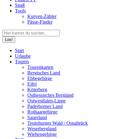
Spaß
Tools
Kurven-Zähler
Pässe-Finder
Search:
Facebook
YouTube
Instagram
Start
page
page
page
Urlaube
opens
opens
opens
Touren
in
in
in
Tourenkarten
new
new
new
Bergisches Land
window
window
window
Ebbegebirge
Eifel
Köterberg
Osthessisches Bergland
Ostwestfalen-Lippe
Paderborner Land
Rothaargebirge
Sauerland
Teutoburger Wald / Osnabrück
Weserbergland
Wiehengebirge