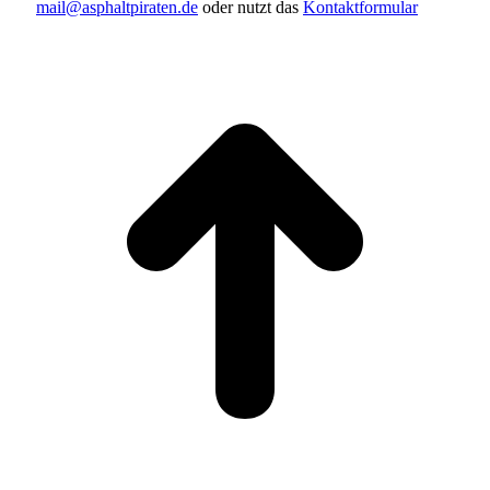
mail@asphaltpiraten.de
oder nutzt das
Kontaktformular
t
T