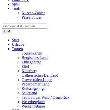
Spaß
Tools
Kurven-Zähler
Pässe-Finder
Search:
Facebook
YouTube
Instagram
Start
page
page
page
Urlaube
opens
opens
opens
Touren
in
in
in
Tourenkarten
new
new
new
Bergisches Land
window
window
window
Ebbegebirge
Eifel
Köterberg
Osthessisches Bergland
Ostwestfalen-Lippe
Paderborner Land
Rothaargebirge
Sauerland
Teutoburger Wald / Osnabrück
Weserbergland
Wiehengebirge