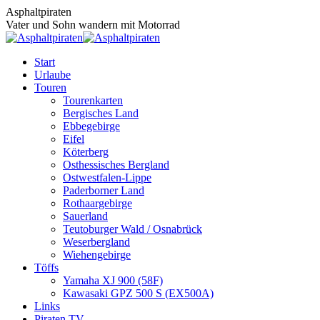
Zum
Asphaltpiraten
Inhalt
Vater und Sohn wandern mit Motorrad
springen
Start
Urlaube
Touren
Tourenkarten
Bergisches Land
Ebbegebirge
Eifel
Köterberg
Osthessisches Bergland
Ostwestfalen-Lippe
Paderborner Land
Rothaargebirge
Sauerland
Teutoburger Wald / Osnabrück
Weserbergland
Wiehengebirge
Töffs
Yamaha XJ 900 (58F)
Kawasaki GPZ 500 S (EX500A)
Links
Piraten TV