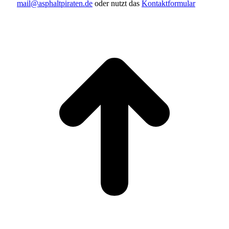
mail@asphaltpiraten.de
oder nutzt das
Kontaktformular
t
T