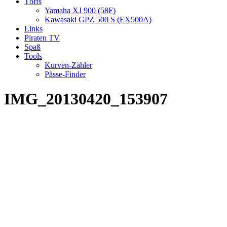
Töffs
Yamaha XJ 900 (58F)
Kawasaki GPZ 500 S (EX500A)
Links
Piraten TV
Spaß
Tools
Kurven-Zähler
Pässe-Finder
IMG_20130420_153907