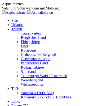
Zum
Asphaltpiraten
Inhalt
Vater und Sohn wandern mit Motorrad
springen
Start
Urlaube
Touren
Tourenkarten
Bergisches Land
Ebbegebirge
Eifel
Köterberg
Osthessisches Bergland
Ostwestfalen-Lippe
Paderborner Land
Rothaargebirge
Sauerland
Teutoburger Wald / Osnabrück
Weserbergland
Wiehengebirge
Töffs
Yamaha XJ 900 (58F)
Kawasaki GPZ 500 S (EX500A)
Links
Piraten TV