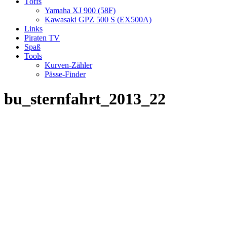
Töffs
Yamaha XJ 900 (58F)
Kawasaki GPZ 500 S (EX500A)
Links
Piraten TV
Spaß
Tools
Kurven-Zähler
Pässe-Finder
bu_sternfahrt_2013_22