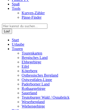
Spaß
Tools
Kurven-Zähler
Pässe-Finder
Search:
Facebook
YouTube
Instagram
Start
page
page
page
Urlaube
opens
opens
opens
Touren
in
in
in
Tourenkarten
new
new
new
Bergisches Land
window
window
window
Ebbegebirge
Eifel
Köterberg
Osthessisches Bergland
Ostwestfalen-Lippe
Paderborner Land
Rothaargebirge
Sauerland
Teutoburger Wald / Osnabrück
Weserbergland
Wiehengebirge