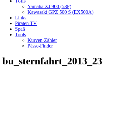
Töffs
Yamaha XJ 900 (58F)
Kawasaki GPZ 500 S (EX500A)
Links
Piraten TV
Spaß
Tools
Kurven-Zähler
Pässe-Finder
bu_sternfahrt_2013_23