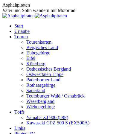
Zum
Asphaltpiraten
Inhalt
Vater und Sohn wandern mit Motorrad
springen
Start
Urlaube
Touren
Tourenkarten
Bergisches Land
Ebbegebirge
Eifel
Köterberg
Osthessisches Bergland
Ostwestfalen-Lippe
Paderborner Land
Rothaargebirge
Sauerland
Teutoburger Wald / Osnabrück
Weserbergland
Wiehengebirge
Töffs
Yamaha XJ 900 (58F)
Kawasaki GPZ 500 S (EX500A)
Links
Piraten TV