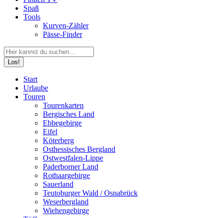
Spaß
Tools
Kurven-Zähler
Pässe-Finder
Search:
Facebook
YouTube
Instagram
Start
page
page
page
Urlaube
opens
opens
opens
Touren
in
in
in
Tourenkarten
new
new
new
Bergisches Land
window
window
window
Ebbegebirge
Eifel
Köterberg
Osthessisches Bergland
Ostwestfalen-Lippe
Paderborner Land
Rothaargebirge
Sauerland
Teutoburger Wald / Osnabrück
Weserbergland
Wiehengebirge