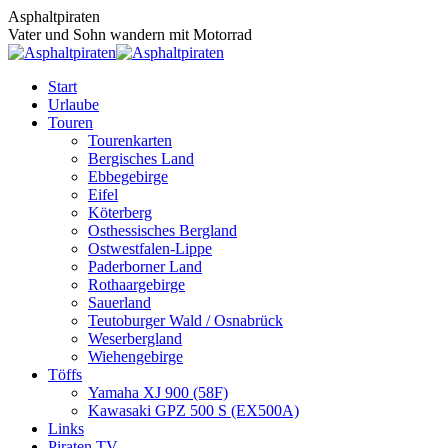
Zum
Asphaltpiraten
Inhalt
Vater und Sohn wandern mit Motorrad
springen
Start
Urlaube
Touren
Tourenkarten
Bergisches Land
Ebbegebirge
Eifel
Köterberg
Osthessisches Bergland
Ostwestfalen-Lippe
Paderborner Land
Rothaargebirge
Sauerland
Teutoburger Wald / Osnabrück
Weserbergland
Wiehengebirge
Töffs
Yamaha XJ 900 (58F)
Kawasaki GPZ 500 S (EX500A)
Links
Piraten TV