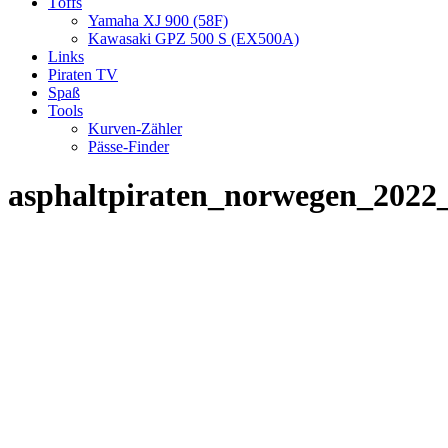
Töffs
Yamaha XJ 900 (58F)
Kawasaki GPZ 500 S (EX500A)
Links
Piraten TV
Spaß
Tools
Kurven-Zähler
Pässe-Finder
asphaltpiraten_norwegen_2022