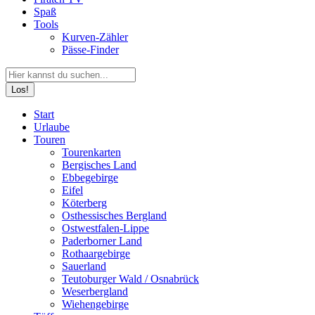
Spaß
Tools
Kurven-Zähler
Pässe-Finder
Search:
Facebook
YouTube
Instagram
Start
page
page
page
Urlaube
opens
opens
opens
Touren
in
in
in
Tourenkarten
new
new
new
Bergisches Land
window
window
window
Ebbegebirge
Eifel
Köterberg
Osthessisches Bergland
Ostwestfalen-Lippe
Paderborner Land
Rothaargebirge
Sauerland
Teutoburger Wald / Osnabrück
Weserbergland
Wiehengebirge