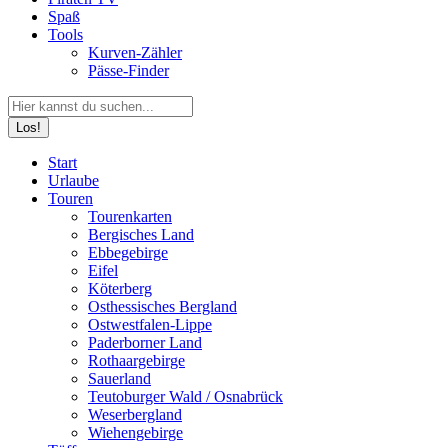
Spaß
Tools
Kurven-Zähler
Pässe-Finder
Search:
Facebook
YouTube
Instagram
Start
page
page
page
Urlaube
opens
opens
opens
Touren
in
in
in
Tourenkarten
new
new
new
Bergisches Land
window
window
window
Ebbegebirge
Eifel
Köterberg
Osthessisches Bergland
Ostwestfalen-Lippe
Paderborner Land
Rothaargebirge
Sauerland
Teutoburger Wald / Osnabrück
Weserbergland
Wiehengebirge