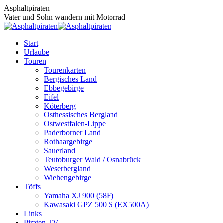
Zum
Asphaltpiraten
Inhalt
Vater und Sohn wandern mit Motorrad
springen
Start
Urlaube
Touren
Tourenkarten
Bergisches Land
Ebbegebirge
Eifel
Köterberg
Osthessisches Bergland
Ostwestfalen-Lippe
Paderborner Land
Rothaargebirge
Sauerland
Teutoburger Wald / Osnabrück
Weserbergland
Wiehengebirge
Töffs
Yamaha XJ 900 (58F)
Kawasaki GPZ 500 S (EX500A)
Links
Piraten TV