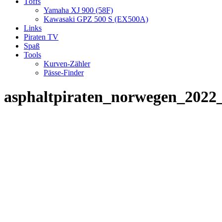
Töffs
Yamaha XJ 900 (58F)
Kawasaki GPZ 500 S (EX500A)
Links
Piraten TV
Spaß
Tools
Kurven-Zähler
Pässe-Finder
asphaltpiraten_norwegen_2022