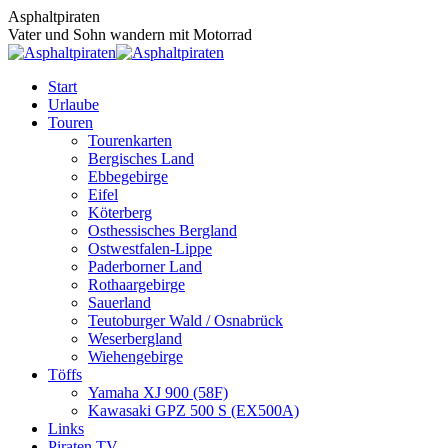
Zum
Asphaltpiraten
Inhalt
Vater und Sohn wandern mit Motorrad
springen
Start
Urlaube
Touren
Tourenkarten
Bergisches Land
Ebbegebirge
Eifel
Köterberg
Osthessisches Bergland
Ostwestfalen-Lippe
Paderborner Land
Rothaargebirge
Sauerland
Teutoburger Wald / Osnabrück
Weserbergland
Wiehengebirge
Töffs
Yamaha XJ 900 (58F)
Kawasaki GPZ 500 S (EX500A)
Links
Piraten TV