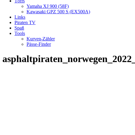
Töffs
Yamaha XJ 900 (58F)
Kawasaki GPZ 500 S (EX500A)
Links
Piraten TV
Spaß
Tools
Kurven-Zähler
Pässe-Finder
asphaltpiraten_norwegen_2022