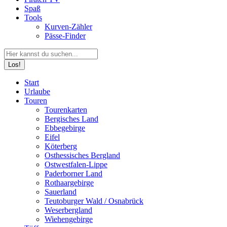
Spaß
Tools
Kurven-Zähler
Pässe-Finder
Search:
Facebook
YouTube
Instagram
Start
page
page
page
Urlaube
opens
opens
opens
Touren
in
in
in
Tourenkarten
new
new
new
Bergisches Land
window
window
window
Ebbegebirge
Eifel
Köterberg
Osthessisches Bergland
Ostwestfalen-Lippe
Paderborner Land
Rothaargebirge
Sauerland
Teutoburger Wald / Osnabrück
Weserbergland
Wiehengebirge