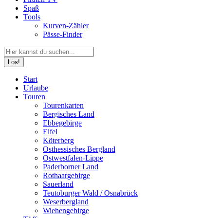
Spaß
Tools
Kurven-Zähler
Pässe-Finder
Search:
Facebook
YouTube
Instagram
Start
page
page
page
Urlaube
opens
opens
opens
Touren
in
in
in
Tourenkarten
new
new
new
Bergisches Land
window
window
window
Ebbegebirge
Eifel
Köterberg
Osthessisches Bergland
Ostwestfalen-Lippe
Paderborner Land
Rothaargebirge
Sauerland
Teutoburger Wald / Osnabrück
Weserbergland
Wiehengebirge