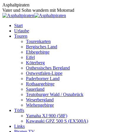
Zum
Asphaltpiraten
Inhalt
Vater und Sohn wandern mit Motorrad
springen
Start
Urlaube
Touren
Tourenkarten
Bergisches Land
Ebbegebirge
Eifel
Köterberg
Osthessisches Bergland
Ostwestfalen-Lippe
Paderborner Land
Rothaargebirge
Sauerland
Teutoburger Wald / Osnabrück
Weserbergland
Wiehengebirge
Töffs
Yamaha XJ 900 (58F)
Kawasaki GPZ 500 S (EX500A)
Links
Piraten TV