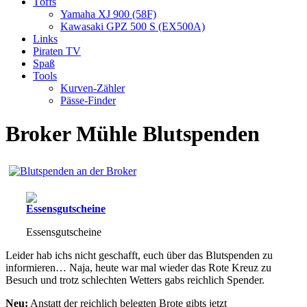
Töffs
Yamaha XJ 900 (58F)
Kawasaki GPZ 500 S (EX500A)
Links
Piraten TV
Spaß
Tools
Kurven-Zähler
Pässe-Finder
Broker Mühle Blutspenden
Essensgutscheine
Leider hab ichs nicht geschafft, euch über das Blutspenden zu
informieren… Naja, heute war mal wieder das Rote Kreuz zu
Besuch und trotz schlechten Wetters gabs reichlich Spender.
Neu:
Anstatt der reichlich belegten Brote gibts jetzt