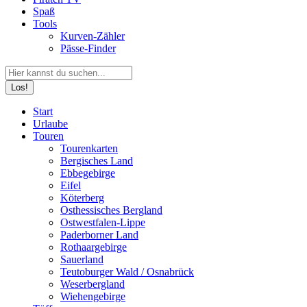
Spaß
Tools
Kurven-Zähler
Pässe-Finder
Search:
Facebook
YouTube
Instagram
Start
page
page
page
Urlaube
opens
opens
opens
Touren
in
in
in
Tourenkarten
new
new
new
Bergisches Land
window
window
window
Ebbegebirge
Eifel
Köterberg
Osthessisches Bergland
Ostwestfalen-Lippe
Paderborner Land
Rothaargebirge
Sauerland
Teutoburger Wald / Osnabrück
Weserbergland
Wiehengebirge