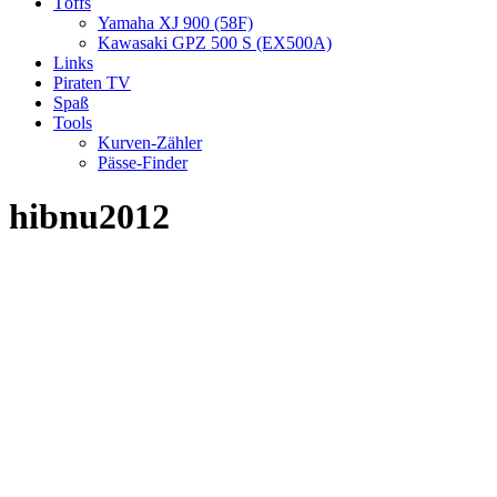
Töffs
Yamaha XJ 900 (58F)
Kawasaki GPZ 500 S (EX500A)
Links
Piraten TV
Spaß
Tools
Kurven-Zähler
Pässe-Finder
hibnu2012