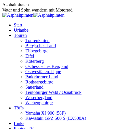
Zum
Asphaltpiraten
Inhalt
Vater und Sohn wandern mit Motorrad
springen
Start
Urlaube
Touren
Tourenkarten
Bergisches Land
Ebbegebirge
Eifel
Köterberg
Osthessisches Bergland
Ostwestfalen-Lippe
Paderborner Land
Rothaargebirge
Sauerland
Teutoburger Wald / Osnabrück
Weserbergland
Wiehengebirge
Töffs
Yamaha XJ 900 (58F)
Kawasaki GPZ 500 S (EX500A)
Links
Piraten TV