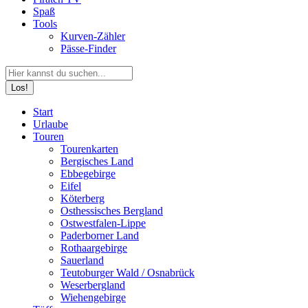
Spaß
Tools
Kurven-Zähler
Pässe-Finder
Search:
Facebook
YouTube
Instagram
Start
page
page
page
Urlaube
opens
opens
opens
Touren
in
in
in
Tourenkarten
new
new
new
Bergisches Land
window
window
window
Ebbegebirge
Eifel
Köterberg
Osthessisches Bergland
Ostwestfalen-Lippe
Paderborner Land
Rothaargebirge
Sauerland
Teutoburger Wald / Osnabrück
Weserbergland
Wiehengebirge