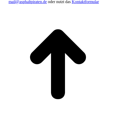
mail@asphaltpiraten.de
oder nutzt das
Kontaktformular
t
T