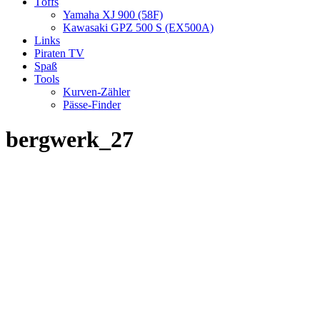
Töffs
Yamaha XJ 900 (58F)
Kawasaki GPZ 500 S (EX500A)
Links
Piraten TV
Spaß
Tools
Kurven-Zähler
Pässe-Finder
bergwerk_27