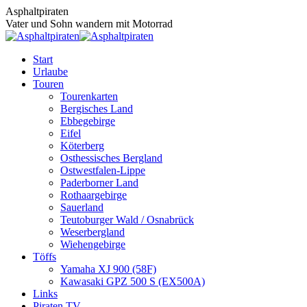
Zum
Asphaltpiraten
Inhalt
Vater und Sohn wandern mit Motorrad
springen
Start
Urlaube
Touren
Tourenkarten
Bergisches Land
Ebbegebirge
Eifel
Köterberg
Osthessisches Bergland
Ostwestfalen-Lippe
Paderborner Land
Rothaargebirge
Sauerland
Teutoburger Wald / Osnabrück
Weserbergland
Wiehengebirge
Töffs
Yamaha XJ 900 (58F)
Kawasaki GPZ 500 S (EX500A)
Links
Piraten TV