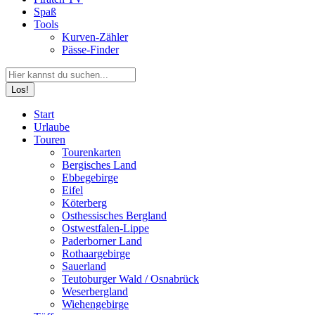
Spaß
Tools
Kurven-Zähler
Pässe-Finder
Search:
Facebook
YouTube
Instagram
Start
page
page
page
Urlaube
opens
opens
opens
Touren
in
in
in
Tourenkarten
new
new
new
Bergisches Land
window
window
window
Ebbegebirge
Eifel
Köterberg
Osthessisches Bergland
Ostwestfalen-Lippe
Paderborner Land
Rothaargebirge
Sauerland
Teutoburger Wald / Osnabrück
Weserbergland
Wiehengebirge