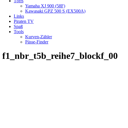
Töffs
Yamaha XJ 900 (58F)
Kawasaki GPZ 500 S (EX500A)
Links
Piraten TV
Spaß
Tools
Kurven-Zähler
Pässe-Finder
f1_nbr_t5b_reihe7_blockf_00