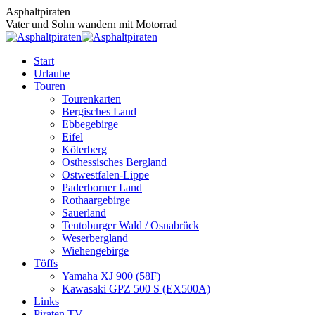
Zum
Asphaltpiraten
Inhalt
Vater und Sohn wandern mit Motorrad
springen
Start
Urlaube
Touren
Tourenkarten
Bergisches Land
Ebbegebirge
Eifel
Köterberg
Osthessisches Bergland
Ostwestfalen-Lippe
Paderborner Land
Rothaargebirge
Sauerland
Teutoburger Wald / Osnabrück
Weserbergland
Wiehengebirge
Töffs
Yamaha XJ 900 (58F)
Kawasaki GPZ 500 S (EX500A)
Links
Piraten TV