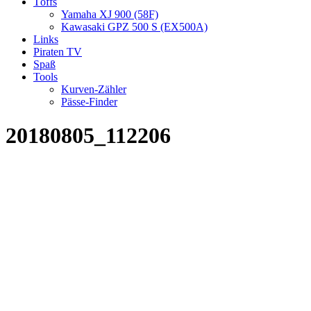
Töffs
Yamaha XJ 900 (58F)
Kawasaki GPZ 500 S (EX500A)
Links
Piraten TV
Spaß
Tools
Kurven-Zähler
Pässe-Finder
20180805_112206