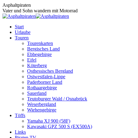
Zum
Asphaltpiraten
Inhalt
Vater und Sohn wandern mit Motorrad
springen
Start
Urlaube
Touren
Tourenkarten
Bergisches Land
Ebbegebirge
Eifel
Köterberg
Osthessisches Bergland
Ostwestfalen-Lippe
Paderborner Land
Rothaargebirge
Sauerland
Teutoburger Wald / Osnabrück
Weserbergland
Wiehengebirge
Töffs
Yamaha XJ 900 (58F)
Kawasaki GPZ 500 S (EX500A)
Links
Piraten TV