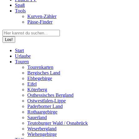
Spaß
Tools
Kurven-Zähler
Pässe-Finder
Search:
Facebook
YouTube
Instagram
Start
page
page
page
Urlaube
opens
opens
opens
Touren
in
in
in
Tourenkarten
new
new
new
Bergisches Land
window
window
window
Ebbegebirge
Eifel
Köterberg
Osthessisches Bergland
Ostwestfalen-Lippe
Paderborner Land
Rothaargebirge
Sauerland
Teutoburger Wald / Osnabrück
Weserbergland
Wiehengebirge