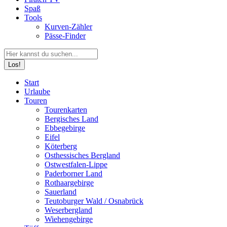
Spaß
Tools
Kurven-Zähler
Pässe-Finder
Search:
Facebook
YouTube
Instagram
Start
page
page
page
Urlaube
opens
opens
opens
Touren
in
in
in
Tourenkarten
new
new
new
Bergisches Land
window
window
window
Ebbegebirge
Eifel
Köterberg
Osthessisches Bergland
Ostwestfalen-Lippe
Paderborner Land
Rothaargebirge
Sauerland
Teutoburger Wald / Osnabrück
Weserbergland
Wiehengebirge