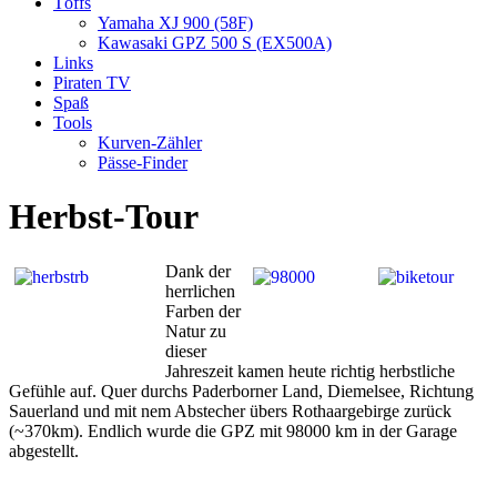
Töffs
Yamaha XJ 900 (58F)
Kawasaki GPZ 500 S (EX500A)
Links
Piraten TV
Spaß
Tools
Kurven-Zähler
Pässe-Finder
Herbst-Tour
Dank der
herrlichen
Farben der
Natur zu
dieser
Jahreszeit kamen heute richtig herbstliche
Gefühle auf. Quer durchs Paderborner Land, Diemelsee, Richtung
Sauerland und mit nem Abstecher übers Rothaargebirge zurück
(~370km). Endlich wurde die GPZ mit 98000 km in der Garage
abgestellt.
Kommentarnavigation