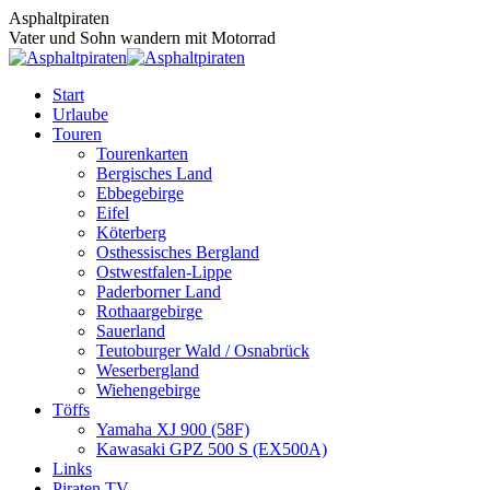
Zum
Asphaltpiraten
Inhalt
Vater und Sohn wandern mit Motorrad
springen
Start
Urlaube
Touren
Tourenkarten
Bergisches Land
Ebbegebirge
Eifel
Köterberg
Osthessisches Bergland
Ostwestfalen-Lippe
Paderborner Land
Rothaargebirge
Sauerland
Teutoburger Wald / Osnabrück
Weserbergland
Wiehengebirge
Töffs
Yamaha XJ 900 (58F)
Kawasaki GPZ 500 S (EX500A)
Links
Piraten TV