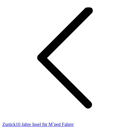
Vorheriger
Zurück
10 Jahre Insel für M`ped Fahrer
Beitrag: