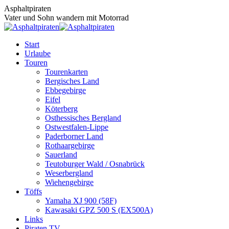
Zum
Asphaltpiraten
Inhalt
Vater und Sohn wandern mit Motorrad
springen
Start
Urlaube
Touren
Tourenkarten
Bergisches Land
Ebbegebirge
Eifel
Köterberg
Osthessisches Bergland
Ostwestfalen-Lippe
Paderborner Land
Rothaargebirge
Sauerland
Teutoburger Wald / Osnabrück
Weserbergland
Wiehengebirge
Töffs
Yamaha XJ 900 (58F)
Kawasaki GPZ 500 S (EX500A)
Links
Piraten TV