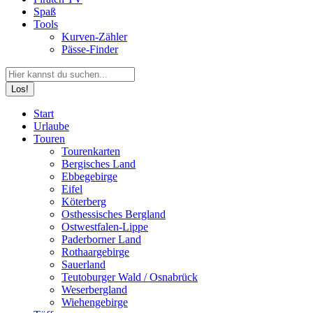
Spaß
Tools
Kurven-Zähler
Pässe-Finder
Search:
Facebook
YouTube
Instagram
Start
page
page
page
Urlaube
opens
opens
opens
Touren
in
in
in
Tourenkarten
new
new
new
Bergisches Land
window
window
window
Ebbegebirge
Eifel
Köterberg
Osthessisches Bergland
Ostwestfalen-Lippe
Paderborner Land
Rothaargebirge
Sauerland
Teutoburger Wald / Osnabrück
Weserbergland
Wiehengebirge