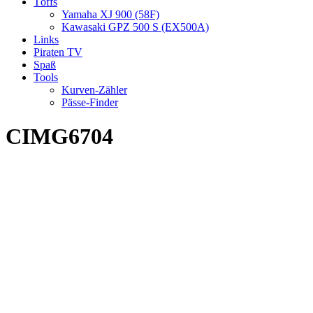
Töffs
Yamaha XJ 900 (58F)
Kawasaki GPZ 500 S (EX500A)
Links
Piraten TV
Spaß
Tools
Kurven-Zähler
Pässe-Finder
CIMG6704