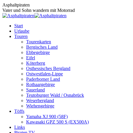
Zum
Asphaltpiraten
Inhalt
Vater und Sohn wandern mit Motorrad
springen
Start
Urlaube
Touren
Tourenkarten
Bergisches Land
Ebbegebirge
Eifel
Köterberg
Osthessisches Bergland
Ostwestfalen-Lippe
Paderborner Land
Rothaargebirge
Sauerland
Teutoburger Wald / Osnabrück
Weserbergland
Wiehengebirge
Töffs
Yamaha XJ 900 (58F)
Kawasaki GPZ 500 S (EX500A)
Links
Piraten TV