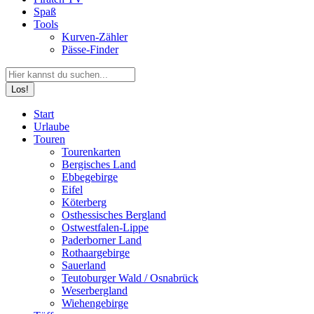
Spaß
Tools
Kurven-Zähler
Pässe-Finder
Search:
Facebook
YouTube
Instagram
Start
page
page
page
Urlaube
opens
opens
opens
Touren
in
in
in
Tourenkarten
new
new
new
Bergisches Land
window
window
window
Ebbegebirge
Eifel
Köterberg
Osthessisches Bergland
Ostwestfalen-Lippe
Paderborner Land
Rothaargebirge
Sauerland
Teutoburger Wald / Osnabrück
Weserbergland
Wiehengebirge