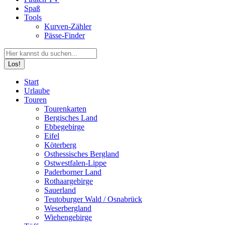
Spaß
Tools
Kurven-Zähler
Pässe-Finder
Search:
Facebook
YouTube
Instagram
Start
page
page
page
Urlaube
opens
opens
opens
Touren
in
in
in
Tourenkarten
new
new
new
Bergisches Land
window
window
window
Ebbegebirge
Eifel
Köterberg
Osthessisches Bergland
Ostwestfalen-Lippe
Paderborner Land
Rothaargebirge
Sauerland
Teutoburger Wald / Osnabrück
Weserbergland
Wiehengebirge