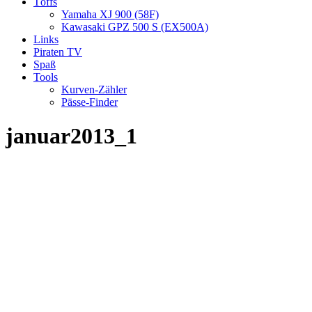
Töffs
Yamaha XJ 900 (58F)
Kawasaki GPZ 500 S (EX500A)
Links
Piraten TV
Spaß
Tools
Kurven-Zähler
Pässe-Finder
januar2013_1