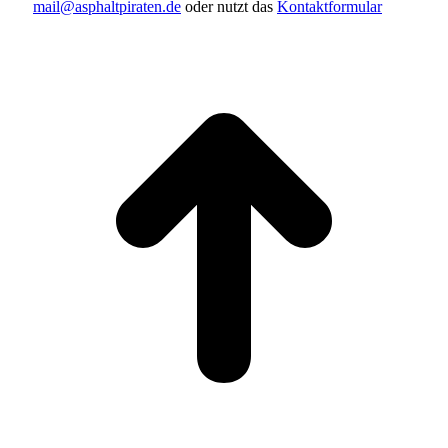
mail@asphaltpiraten.de
oder nutzt das
Kontaktformular
t
T