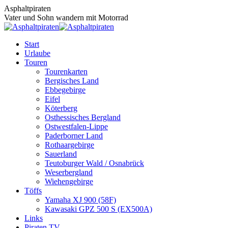
Zum
Asphaltpiraten
Inhalt
Vater und Sohn wandern mit Motorrad
springen
Start
Urlaube
Touren
Tourenkarten
Bergisches Land
Ebbegebirge
Eifel
Köterberg
Osthessisches Bergland
Ostwestfalen-Lippe
Paderborner Land
Rothaargebirge
Sauerland
Teutoburger Wald / Osnabrück
Weserbergland
Wiehengebirge
Töffs
Yamaha XJ 900 (58F)
Kawasaki GPZ 500 S (EX500A)
Links
Piraten TV