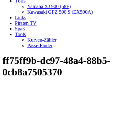
Töffs
Yamaha XJ 900 (58F)
Kawasaki GPZ 500 S (EX500A)
Links
Piraten TV
Spaß
Tools
Kurven-Zähler
Pässe-Finder
ff75ff9b-dc97-48a4-88b5-
0cb8a7505370