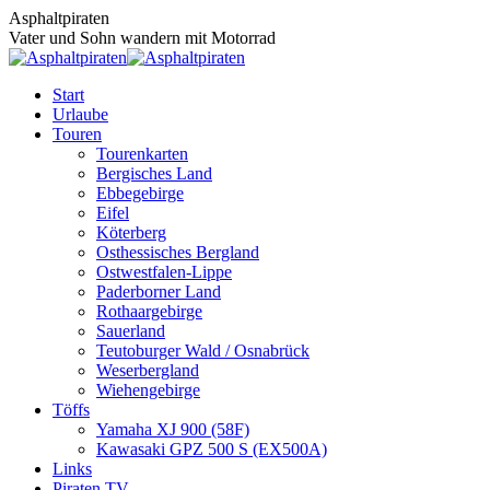
Zum
Asphaltpiraten
Inhalt
Vater und Sohn wandern mit Motorrad
springen
Start
Urlaube
Touren
Tourenkarten
Bergisches Land
Ebbegebirge
Eifel
Köterberg
Osthessisches Bergland
Ostwestfalen-Lippe
Paderborner Land
Rothaargebirge
Sauerland
Teutoburger Wald / Osnabrück
Weserbergland
Wiehengebirge
Töffs
Yamaha XJ 900 (58F)
Kawasaki GPZ 500 S (EX500A)
Links
Piraten TV