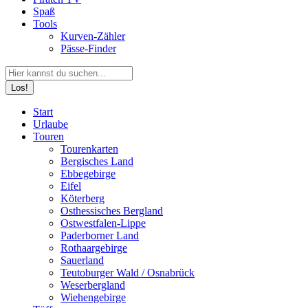
Spaß
Tools
Kurven-Zähler
Pässe-Finder
Search:
Facebook
YouTube
Instagram
Start
page
page
page
Urlaube
opens
opens
opens
Touren
in
in
in
Tourenkarten
new
new
new
Bergisches Land
window
window
window
Ebbegebirge
Eifel
Köterberg
Osthessisches Bergland
Ostwestfalen-Lippe
Paderborner Land
Rothaargebirge
Sauerland
Teutoburger Wald / Osnabrück
Weserbergland
Wiehengebirge