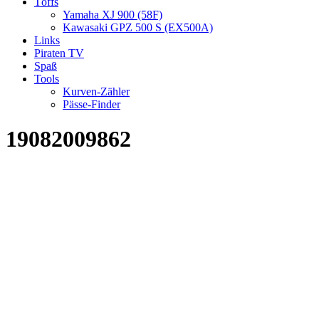
Töffs
Yamaha XJ 900 (58F)
Kawasaki GPZ 500 S (EX500A)
Links
Piraten TV
Spaß
Tools
Kurven-Zähler
Pässe-Finder
19082009862