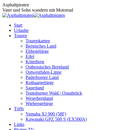
Zum
Asphaltpiraten
Inhalt
Vater und Sohn wandern mit Motorrad
springen
Start
Urlaube
Touren
Tourenkarten
Bergisches Land
Ebbegebirge
Eifel
Köterberg
Osthessisches Bergland
Ostwestfalen-Lippe
Paderborner Land
Rothaargebirge
Sauerland
Teutoburger Wald / Osnabrück
Weserbergland
Wiehengebirge
Töffs
Yamaha XJ 900 (58F)
Kawasaki GPZ 500 S (EX500A)
Links
Piraten TV