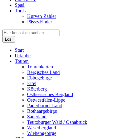
Spaß
Tools
Kurven-Zähler
Pässe-Finder
Search:
Facebook
YouTube
Instagram
Start
page
page
page
Urlaube
opens
opens
opens
Touren
in
in
in
Tourenkarten
new
new
new
Bergisches Land
window
window
window
Ebbegebirge
Eifel
Köterberg
Osthessisches Bergland
Ostwestfalen-Lippe
Paderborner Land
Rothaargebirge
Sauerland
Teutoburger Wald / Osnabrück
Weserbergland
Wiehengebirge