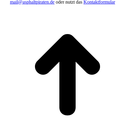
mail@asphaltpiraten.de
oder nutzt das
Kontaktformular
t
T