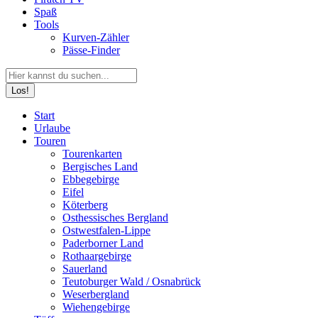
Spaß
Tools
Kurven-Zähler
Pässe-Finder
Search:
Facebook
YouTube
Instagram
Start
page
page
page
Urlaube
opens
opens
opens
Touren
in
in
in
Tourenkarten
new
new
new
Bergisches Land
window
window
window
Ebbegebirge
Eifel
Köterberg
Osthessisches Bergland
Ostwestfalen-Lippe
Paderborner Land
Rothaargebirge
Sauerland
Teutoburger Wald / Osnabrück
Weserbergland
Wiehengebirge