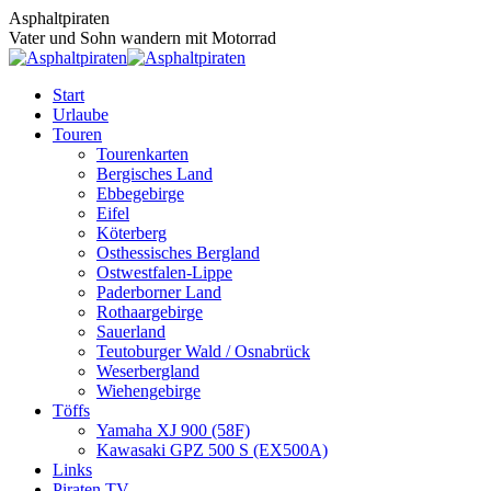
Zum
Asphaltpiraten
Inhalt
Vater und Sohn wandern mit Motorrad
springen
Start
Urlaube
Touren
Tourenkarten
Bergisches Land
Ebbegebirge
Eifel
Köterberg
Osthessisches Bergland
Ostwestfalen-Lippe
Paderborner Land
Rothaargebirge
Sauerland
Teutoburger Wald / Osnabrück
Weserbergland
Wiehengebirge
Töffs
Yamaha XJ 900 (58F)
Kawasaki GPZ 500 S (EX500A)
Links
Piraten TV