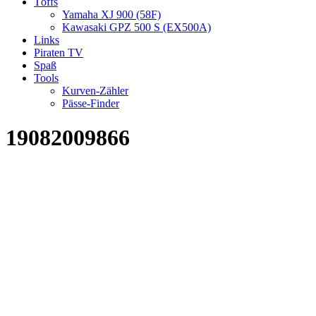
Töffs
Yamaha XJ 900 (58F)
Kawasaki GPZ 500 S (EX500A)
Links
Piraten TV
Spaß
Tools
Kurven-Zähler
Pässe-Finder
19082009866