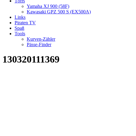
Töffs
Yamaha XJ 900 (58F)
Kawasaki GPZ 500 S (EX500A)
Links
Piraten TV
Spaß
Tools
Kurven-Zähler
Pässe-Finder
130320111369