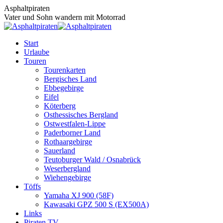
Zum
Asphaltpiraten
Inhalt
Vater und Sohn wandern mit Motorrad
springen
Start
Urlaube
Touren
Tourenkarten
Bergisches Land
Ebbegebirge
Eifel
Köterberg
Osthessisches Bergland
Ostwestfalen-Lippe
Paderborner Land
Rothaargebirge
Sauerland
Teutoburger Wald / Osnabrück
Weserbergland
Wiehengebirge
Töffs
Yamaha XJ 900 (58F)
Kawasaki GPZ 500 S (EX500A)
Links
Piraten TV