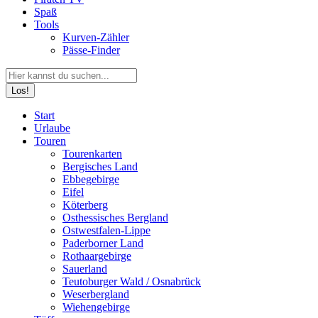
Spaß
Tools
Kurven-Zähler
Pässe-Finder
Search:
Facebook
YouTube
Instagram
Start
page
page
page
Urlaube
opens
opens
opens
Touren
in
in
in
Tourenkarten
new
new
new
Bergisches Land
window
window
window
Ebbegebirge
Eifel
Köterberg
Osthessisches Bergland
Ostwestfalen-Lippe
Paderborner Land
Rothaargebirge
Sauerland
Teutoburger Wald / Osnabrück
Weserbergland
Wiehengebirge