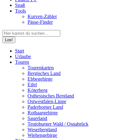
Spaß
Tools
Kurven-Zähler
Pässe-Finder
Search:
Facebook
YouTube
Instagram
Start
page
page
page
Urlaube
opens
opens
opens
Touren
in
in
in
Tourenkarten
new
new
new
Bergisches Land
window
window
window
Ebbegebirge
Eifel
Köterberg
Osthessisches Bergland
Ostwestfalen-Lippe
Paderborner Land
Rothaargebirge
Sauerland
Teutoburger Wald / Osnabrück
Weserbergland
Wiehengebirge