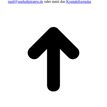
mail@asphaltpiraten.de
oder nutzt das
Kontaktformular
t
T