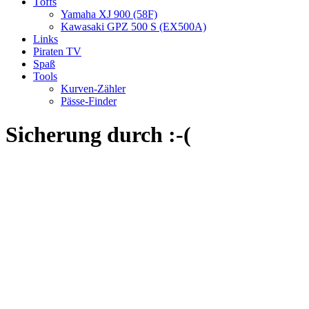
Töffs
Yamaha XJ 900 (58F)
Kawasaki GPZ 500 S (EX500A)
Links
Piraten TV
Spaß
Tools
Kurven-Zähler
Pässe-Finder
Sicherung durch :-(