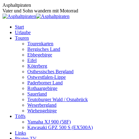
Zum
Asphaltpiraten
Inhalt
Vater und Sohn wandern mit Motorrad
springen
Start
Urlaube
Touren
Tourenkarten
Bergisches Land
Ebbegebirge
Eifel
Köterberg
Osthessisches Bergland
Ostwestfalen-Lippe
Paderborner Land
Rothaargebirge
Sauerland
Teutoburger Wald / Osnabrück
Weserbergland
Wiehengebirge
Töffs
Yamaha XJ 900 (58F)
Kawasaki GPZ 500 S (EX500A)
Links
Piraten TV