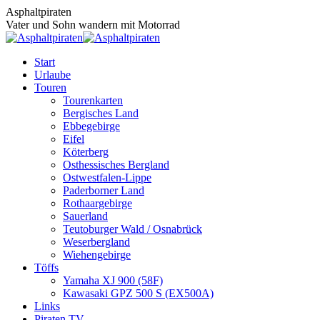
Zum
Asphaltpiraten
Inhalt
Vater und Sohn wandern mit Motorrad
springen
Start
Urlaube
Touren
Tourenkarten
Bergisches Land
Ebbegebirge
Eifel
Köterberg
Osthessisches Bergland
Ostwestfalen-Lippe
Paderborner Land
Rothaargebirge
Sauerland
Teutoburger Wald / Osnabrück
Weserbergland
Wiehengebirge
Töffs
Yamaha XJ 900 (58F)
Kawasaki GPZ 500 S (EX500A)
Links
Piraten TV