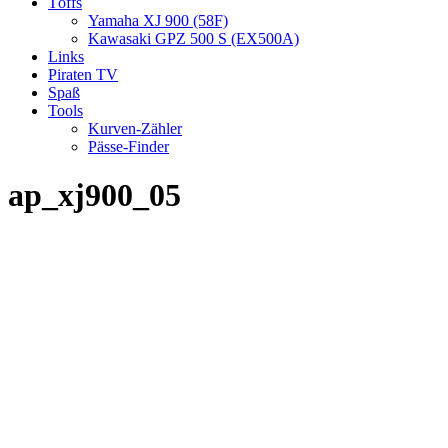
Töffs
Yamaha XJ 900 (58F)
Kawasaki GPZ 500 S (EX500A)
Links
Piraten TV
Spaß
Tools
Kurven-Zähler
Pässe-Finder
ap_xj900_05