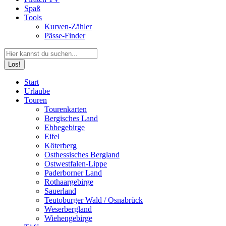
Spaß
Tools
Kurven-Zähler
Pässe-Finder
Search:
Facebook
YouTube
Instagram
Start
page
page
page
Urlaube
opens
opens
opens
Touren
in
in
in
Tourenkarten
new
new
new
Bergisches Land
window
window
window
Ebbegebirge
Eifel
Köterberg
Osthessisches Bergland
Ostwestfalen-Lippe
Paderborner Land
Rothaargebirge
Sauerland
Teutoburger Wald / Osnabrück
Weserbergland
Wiehengebirge