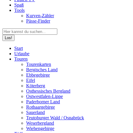
Spaß
Tools
Kurven-Zähler
Pässe-Finder
Search:
Facebook
YouTube
Instagram
Start
page
page
page
Urlaube
opens
opens
opens
Touren
in
in
in
Tourenkarten
new
new
new
Bergisches Land
window
window
window
Ebbegebirge
Eifel
Köterberg
Osthessisches Bergland
Ostwestfalen-Lippe
Paderborner Land
Rothaargebirge
Sauerland
Teutoburger Wald / Osnabrück
Weserbergland
Wiehengebirge