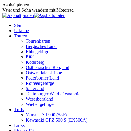
Zum
Asphaltpiraten
Inhalt
Vater und Sohn wandern mit Motorrad
springen
Start
Urlaube
Touren
Tourenkarten
Bergisches Land
Ebbegebirge
Eifel
Köterberg
Osthessisches Bergland
Ostwestfalen-Lippe
Paderborner Land
Rothaargebirge
Sauerland
Teutoburger Wald / Osnabrück
Weserbergland
Wiehengebirge
Töffs
Yamaha XJ 900 (58F)
Kawasaki GPZ 500 S (EX500A)
Links
Piraten TV