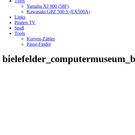
Töffs
Yamaha XJ 900 (58F)
Kawasaki GPZ 500 S (EX500A)
Links
Piraten TV
Spaß
Tools
Kurven-Zähler
Pässe-Finder
bielefelder_computermuseum_