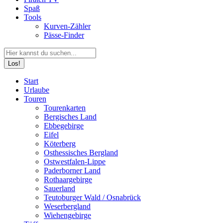
Spaß
Tools
Kurven-Zähler
Pässe-Finder
Search:
Facebook
YouTube
Instagram
Start
page
page
page
Urlaube
opens
opens
opens
Touren
in
in
in
Tourenkarten
new
new
new
Bergisches Land
window
window
window
Ebbegebirge
Eifel
Köterberg
Osthessisches Bergland
Ostwestfalen-Lippe
Paderborner Land
Rothaargebirge
Sauerland
Teutoburger Wald / Osnabrück
Weserbergland
Wiehengebirge