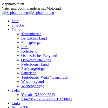
Zum
Asphaltpiraten
Inhalt
Vater und Sohn wandern mit Motorrad
springen
Start
Urlaube
Touren
Tourenkarten
Bergisches Land
Ebbegebirge
Eifel
Köterberg
Osthessisches Bergland
Ostwestfalen-Lippe
Paderborner Land
Rothaargebirge
Sauerland
Teutoburger Wald / Osnabrück
Weserbergland
Wiehengebirge
Töffs
Yamaha XJ 900 (58F)
Kawasaki GPZ 500 S (EX500A)
Links
Piraten TV