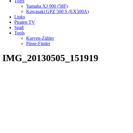
Töffs
Yamaha XJ 900 (58F)
Kawasaki GPZ 500 S (EX500A)
Links
Piraten TV
Spaß
Tools
Kurven-Zähler
Pässe-Finder
IMG_20130505_151919