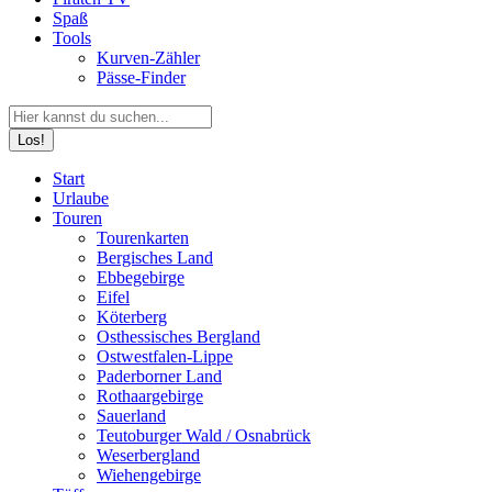
Spaß
Tools
Kurven-Zähler
Pässe-Finder
Search:
Facebook
YouTube
Instagram
Start
page
page
page
Urlaube
opens
opens
opens
Touren
in
in
in
Tourenkarten
new
new
new
Bergisches Land
window
window
window
Ebbegebirge
Eifel
Köterberg
Osthessisches Bergland
Ostwestfalen-Lippe
Paderborner Land
Rothaargebirge
Sauerland
Teutoburger Wald / Osnabrück
Weserbergland
Wiehengebirge