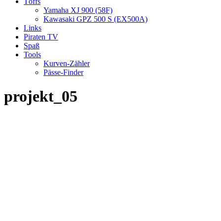
Töffs
Yamaha XJ 900 (58F)
Kawasaki GPZ 500 S (EX500A)
Links
Piraten TV
Spaß
Tools
Kurven-Zähler
Pässe-Finder
projekt_05