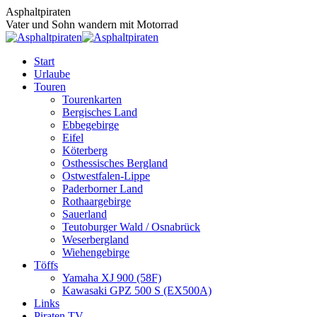
Zum
Asphaltpiraten
Inhalt
Vater und Sohn wandern mit Motorrad
springen
Start
Urlaube
Touren
Tourenkarten
Bergisches Land
Ebbegebirge
Eifel
Köterberg
Osthessisches Bergland
Ostwestfalen-Lippe
Paderborner Land
Rothaargebirge
Sauerland
Teutoburger Wald / Osnabrück
Weserbergland
Wiehengebirge
Töffs
Yamaha XJ 900 (58F)
Kawasaki GPZ 500 S (EX500A)
Links
Piraten TV