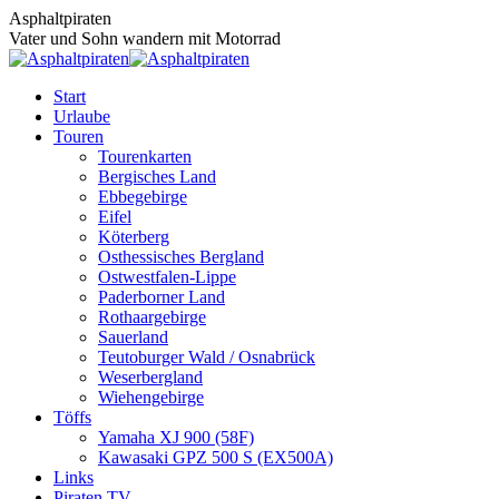
Zum
Asphaltpiraten
Inhalt
Vater und Sohn wandern mit Motorrad
springen
Start
Urlaube
Touren
Tourenkarten
Bergisches Land
Ebbegebirge
Eifel
Köterberg
Osthessisches Bergland
Ostwestfalen-Lippe
Paderborner Land
Rothaargebirge
Sauerland
Teutoburger Wald / Osnabrück
Weserbergland
Wiehengebirge
Töffs
Yamaha XJ 900 (58F)
Kawasaki GPZ 500 S (EX500A)
Links
Piraten TV