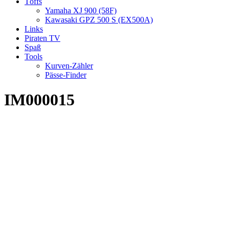
Töffs
Yamaha XJ 900 (58F)
Kawasaki GPZ 500 S (EX500A)
Links
Piraten TV
Spaß
Tools
Kurven-Zähler
Pässe-Finder
IM000015