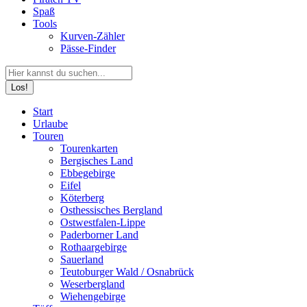
Spaß
Tools
Kurven-Zähler
Pässe-Finder
Search:
Facebook
YouTube
Instagram
Start
page
page
page
Urlaube
opens
opens
opens
Touren
in
in
in
Tourenkarten
new
new
new
Bergisches Land
window
window
window
Ebbegebirge
Eifel
Köterberg
Osthessisches Bergland
Ostwestfalen-Lippe
Paderborner Land
Rothaargebirge
Sauerland
Teutoburger Wald / Osnabrück
Weserbergland
Wiehengebirge