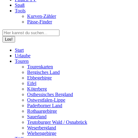
Spaß
Tools
Kurven-Zähler
Pässe-Finder
Search:
Facebook
YouTube
Instagram
Start
page
page
page
Urlaube
opens
opens
opens
Touren
in
in
in
Tourenkarten
new
new
new
Bergisches Land
window
window
window
Ebbegebirge
Eifel
Köterberg
Osthessisches Bergland
Ostwestfalen-Lippe
Paderborner Land
Rothaargebirge
Sauerland
Teutoburger Wald / Osnabrück
Weserbergland
Wiehengebirge