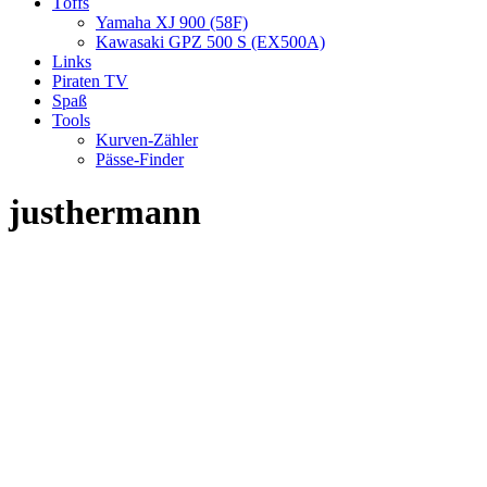
Töffs
Yamaha XJ 900 (58F)
Kawasaki GPZ 500 S (EX500A)
Links
Piraten TV
Spaß
Tools
Kurven-Zähler
Pässe-Finder
justhermann