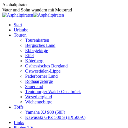
Zum
Asphaltpiraten
Inhalt
Vater und Sohn wandern mit Motorrad
springen
Start
Urlaube
Touren
Tourenkarten
Bergisches Land
Ebbegebirge
Eifel
Köterberg
Osthessisches Bergland
Ostwestfalen-Lippe
Paderborner Land
Rothaargebirge
Sauerland
Teutoburger Wald / Osnabrück
Weserbergland
Wiehengebirge
Töffs
Yamaha XJ 900 (58F)
Kawasaki GPZ 500 S (EX500A)
Links
Piraten TV