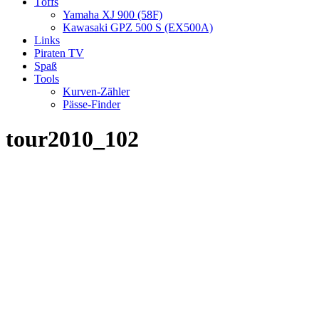
Töffs
Yamaha XJ 900 (58F)
Kawasaki GPZ 500 S (EX500A)
Links
Piraten TV
Spaß
Tools
Kurven-Zähler
Pässe-Finder
tour2010_102