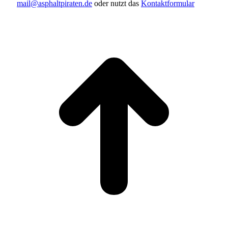
mail@asphaltpiraten.de
oder nutzt das
Kontaktformular
t
T