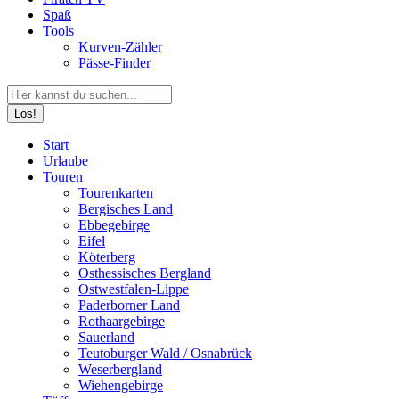
Spaß
Tools
Kurven-Zähler
Pässe-Finder
Search:
Facebook
YouTube
Instagram
Start
page
page
page
Urlaube
opens
opens
opens
Touren
in
in
in
Tourenkarten
new
new
new
Bergisches Land
window
window
window
Ebbegebirge
Eifel
Köterberg
Osthessisches Bergland
Ostwestfalen-Lippe
Paderborner Land
Rothaargebirge
Sauerland
Teutoburger Wald / Osnabrück
Weserbergland
Wiehengebirge