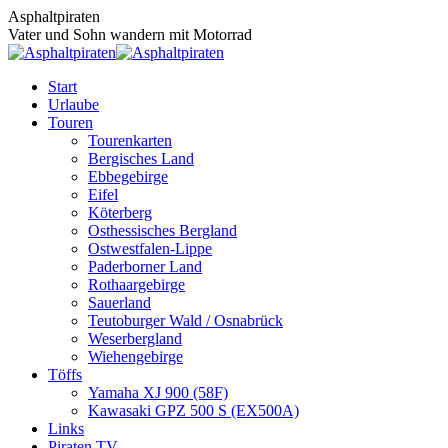
Zum
Asphaltpiraten
Inhalt
Vater und Sohn wandern mit Motorrad
springen
Start
Urlaube
Touren
Tourenkarten
Bergisches Land
Ebbegebirge
Eifel
Köterberg
Osthessisches Bergland
Ostwestfalen-Lippe
Paderborner Land
Rothaargebirge
Sauerland
Teutoburger Wald / Osnabrück
Weserbergland
Wiehengebirge
Töffs
Yamaha XJ 900 (58F)
Kawasaki GPZ 500 S (EX500A)
Links
Piraten TV