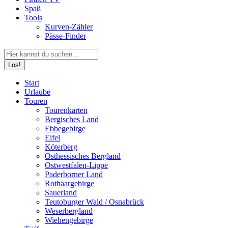
Spaß
Tools
Kurven-Zähler
Pässe-Finder
Search:
Facebook
YouTube
Instagram
Start
page
page
page
Urlaube
opens
opens
opens
Touren
in
in
in
Tourenkarten
new
new
new
Bergisches Land
window
window
window
Ebbegebirge
Eifel
Köterberg
Osthessisches Bergland
Ostwestfalen-Lippe
Paderborner Land
Rothaargebirge
Sauerland
Teutoburger Wald / Osnabrück
Weserbergland
Wiehengebirge