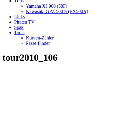
Töffs
Yamaha XJ 900 (58F)
Kawasaki GPZ 500 S (EX500A)
Links
Piraten TV
Spaß
Tools
Kurven-Zähler
Pässe-Finder
tour2010_106