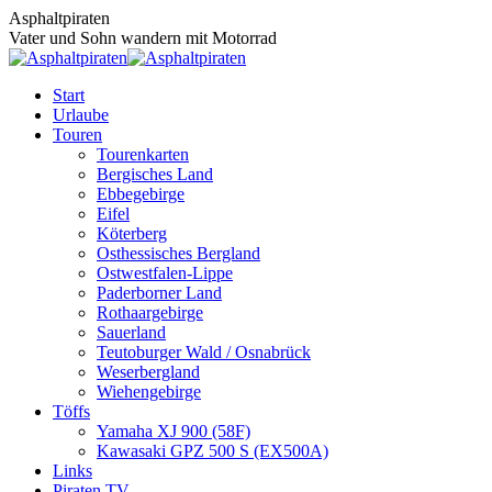
Zum
Asphaltpiraten
Inhalt
Vater und Sohn wandern mit Motorrad
springen
Start
Urlaube
Touren
Tourenkarten
Bergisches Land
Ebbegebirge
Eifel
Köterberg
Osthessisches Bergland
Ostwestfalen-Lippe
Paderborner Land
Rothaargebirge
Sauerland
Teutoburger Wald / Osnabrück
Weserbergland
Wiehengebirge
Töffs
Yamaha XJ 900 (58F)
Kawasaki GPZ 500 S (EX500A)
Links
Piraten TV