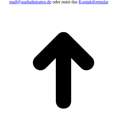
mail@asphaltpiraten.de
oder nutzt das
Kontaktformular
t
T