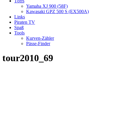
Töffs
Yamaha XJ 900 (58F)
Kawasaki GPZ 500 S (EX500A)
Links
Piraten TV
Spaß
Tools
Kurven-Zähler
Pässe-Finder
tour2010_69