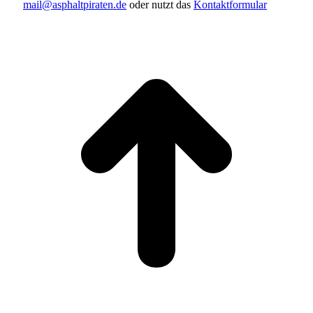
mail@asphaltpiraten.de
oder nutzt das
Kontaktformular
t
T