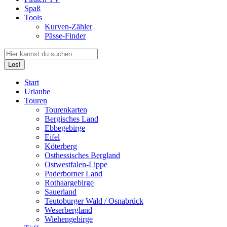
Spaß
Tools
Kurven-Zähler
Pässe-Finder
Search:
Facebook
YouTube
Instagram
Start
page
page
page
Urlaube
opens
opens
opens
Touren
in
in
in
Tourenkarten
new
new
new
Bergisches Land
window
window
window
Ebbegebirge
Eifel
Köterberg
Osthessisches Bergland
Ostwestfalen-Lippe
Paderborner Land
Rothaargebirge
Sauerland
Teutoburger Wald / Osnabrück
Weserbergland
Wiehengebirge