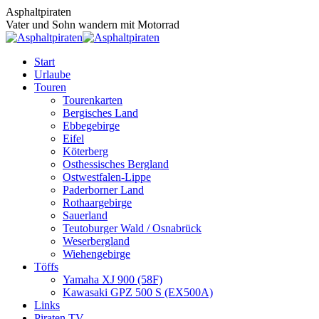
Zum
Asphaltpiraten
Inhalt
Vater und Sohn wandern mit Motorrad
springen
Start
Urlaube
Touren
Tourenkarten
Bergisches Land
Ebbegebirge
Eifel
Köterberg
Osthessisches Bergland
Ostwestfalen-Lippe
Paderborner Land
Rothaargebirge
Sauerland
Teutoburger Wald / Osnabrück
Weserbergland
Wiehengebirge
Töffs
Yamaha XJ 900 (58F)
Kawasaki GPZ 500 S (EX500A)
Links
Piraten TV