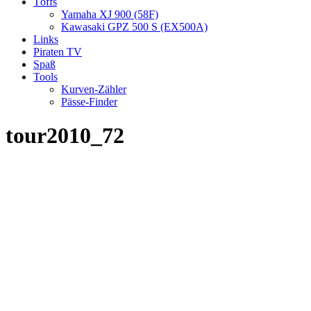
Töffs
Yamaha XJ 900 (58F)
Kawasaki GPZ 500 S (EX500A)
Links
Piraten TV
Spaß
Tools
Kurven-Zähler
Pässe-Finder
tour2010_72