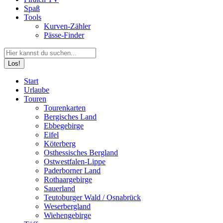
Spaß
Tools
Kurven-Zähler
Pässe-Finder
Search:
Facebook
YouTube
Instagram
Start
page
page
page
Urlaube
opens
opens
opens
Touren
in
in
in
Tourenkarten
new
new
new
Bergisches Land
window
window
window
Ebbegebirge
Eifel
Köterberg
Osthessisches Bergland
Ostwestfalen-Lippe
Paderborner Land
Rothaargebirge
Sauerland
Teutoburger Wald / Osnabrück
Weserbergland
Wiehengebirge