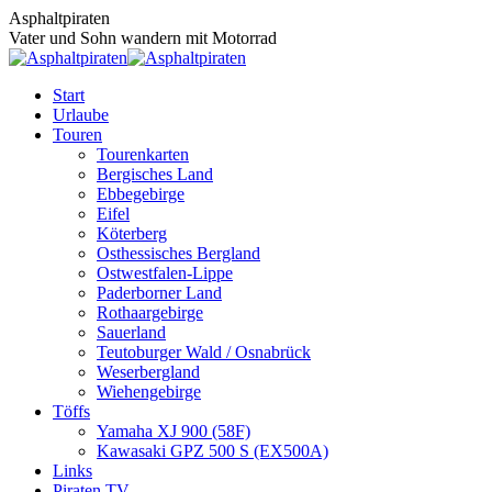
Zum
Asphaltpiraten
Inhalt
Vater und Sohn wandern mit Motorrad
springen
Start
Urlaube
Touren
Tourenkarten
Bergisches Land
Ebbegebirge
Eifel
Köterberg
Osthessisches Bergland
Ostwestfalen-Lippe
Paderborner Land
Rothaargebirge
Sauerland
Teutoburger Wald / Osnabrück
Weserbergland
Wiehengebirge
Töffs
Yamaha XJ 900 (58F)
Kawasaki GPZ 500 S (EX500A)
Links
Piraten TV