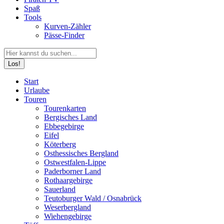
Spaß
Tools
Kurven-Zähler
Pässe-Finder
Search:
Facebook
YouTube
Instagram
Start
page
page
page
Urlaube
opens
opens
opens
Touren
in
in
in
Tourenkarten
new
new
new
Bergisches Land
window
window
window
Ebbegebirge
Eifel
Köterberg
Osthessisches Bergland
Ostwestfalen-Lippe
Paderborner Land
Rothaargebirge
Sauerland
Teutoburger Wald / Osnabrück
Weserbergland
Wiehengebirge