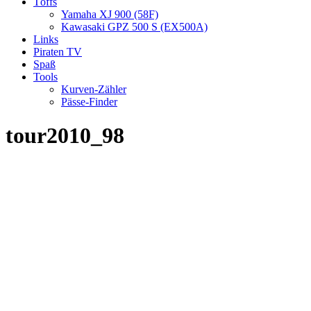
Töffs
Yamaha XJ 900 (58F)
Kawasaki GPZ 500 S (EX500A)
Links
Piraten TV
Spaß
Tools
Kurven-Zähler
Pässe-Finder
tour2010_98