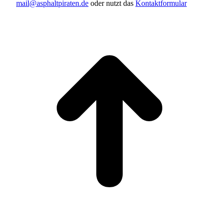
mail@asphaltpiraten.de
oder nutzt das
Kontaktformular
t
T