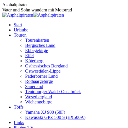
Zum
Asphaltpiraten
Inhalt
Vater und Sohn wandern mit Motorrad
springen
Start
Urlaube
Touren
Tourenkarten
Bergisches Land
Ebbegebirge
Eifel
Köterberg
Osthessisches Bergland
Ostwestfalen-Lippe
Paderborner Land
Rothaargebirge
Sauerland
Teutoburger Wald / Osnabrück
Weserbergland
Wiehengebirge
Töffs
Yamaha XJ 900 (58F)
Kawasaki GPZ 500 S (EX500A)
Links
Piraten TV