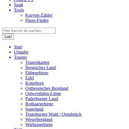
Spaß
Tools
Kurven-Zähler
Pässe-Finder
Search:
Facebook
YouTube
Instagram
Start
page
page
page
Urlaube
opens
opens
opens
Touren
in
in
in
Tourenkarten
new
new
new
Bergisches Land
window
window
window
Ebbegebirge
Eifel
Köterberg
Osthessisches Bergland
Ostwestfalen-Lippe
Paderborner Land
Rothaargebirge
Sauerland
Teutoburger Wald / Osnabrück
Weserbergland
Wiehengebirge