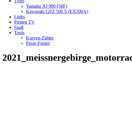
Töffs
Yamaha XJ 900 (58F)
Kawasaki GPZ 500 S (EX500A)
Links
Piraten TV
Spaß
Tools
Kurven-Zähler
Pässe-Finder
2021_meissnergebirge_motorra