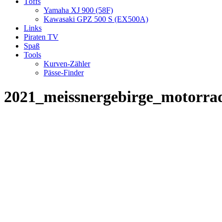
Töffs
Yamaha XJ 900 (58F)
Kawasaki GPZ 500 S (EX500A)
Links
Piraten TV
Spaß
Tools
Kurven-Zähler
Pässe-Finder
2021_meissnergebirge_motorra