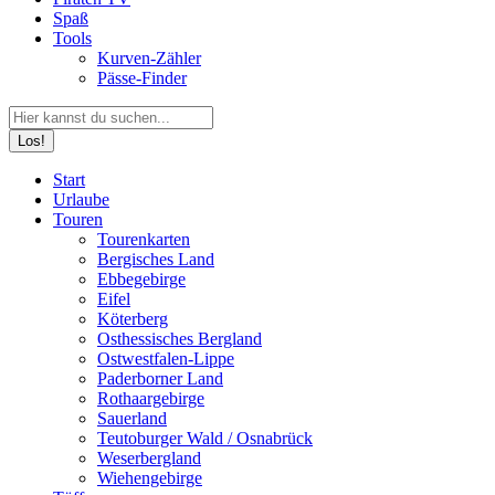
Spaß
Tools
Kurven-Zähler
Pässe-Finder
Search:
Facebook
YouTube
Instagram
Start
page
page
page
Urlaube
opens
opens
opens
Touren
in
in
in
Tourenkarten
new
new
new
Bergisches Land
window
window
window
Ebbegebirge
Eifel
Köterberg
Osthessisches Bergland
Ostwestfalen-Lippe
Paderborner Land
Rothaargebirge
Sauerland
Teutoburger Wald / Osnabrück
Weserbergland
Wiehengebirge