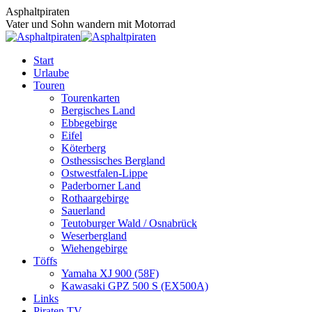
Zum
Asphaltpiraten
Inhalt
Vater und Sohn wandern mit Motorrad
springen
Start
Urlaube
Touren
Tourenkarten
Bergisches Land
Ebbegebirge
Eifel
Köterberg
Osthessisches Bergland
Ostwestfalen-Lippe
Paderborner Land
Rothaargebirge
Sauerland
Teutoburger Wald / Osnabrück
Weserbergland
Wiehengebirge
Töffs
Yamaha XJ 900 (58F)
Kawasaki GPZ 500 S (EX500A)
Links
Piraten TV