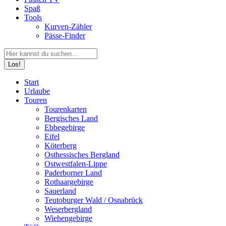
Spaß
Tools
Kurven-Zähler
Pässe-Finder
Search:
Facebook
YouTube
Instagram
Start
page
page
page
Urlaube
opens
opens
opens
Touren
in
in
in
Tourenkarten
new
new
new
Bergisches Land
window
window
window
Ebbegebirge
Eifel
Köterberg
Osthessisches Bergland
Ostwestfalen-Lippe
Paderborner Land
Rothaargebirge
Sauerland
Teutoburger Wald / Osnabrück
Weserbergland
Wiehengebirge