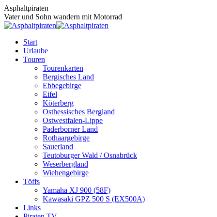
Zum
Asphaltpiraten
Inhalt
Vater und Sohn wandern mit Motorrad
springen
Start
Urlaube
Touren
Tourenkarten
Bergisches Land
Ebbegebirge
Eifel
Köterberg
Osthessisches Bergland
Ostwestfalen-Lippe
Paderborner Land
Rothaargebirge
Sauerland
Teutoburger Wald / Osnabrück
Weserbergland
Wiehengebirge
Töffs
Yamaha XJ 900 (58F)
Kawasaki GPZ 500 S (EX500A)
Links
Piraten TV