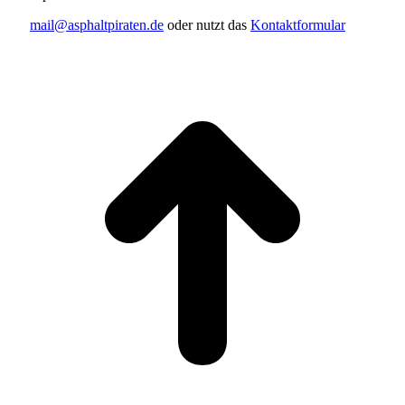
mail@asphaltpiraten.de
oder nutzt das
Kontaktformular
t
T