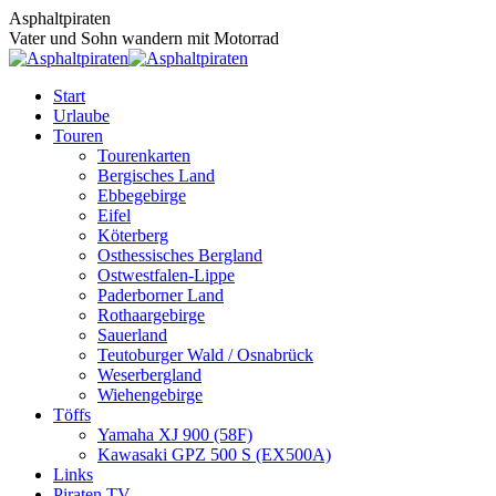
Zum
Asphaltpiraten
Inhalt
Vater und Sohn wandern mit Motorrad
springen
Start
Urlaube
Touren
Tourenkarten
Bergisches Land
Ebbegebirge
Eifel
Köterberg
Osthessisches Bergland
Ostwestfalen-Lippe
Paderborner Land
Rothaargebirge
Sauerland
Teutoburger Wald / Osnabrück
Weserbergland
Wiehengebirge
Töffs
Yamaha XJ 900 (58F)
Kawasaki GPZ 500 S (EX500A)
Links
Piraten TV