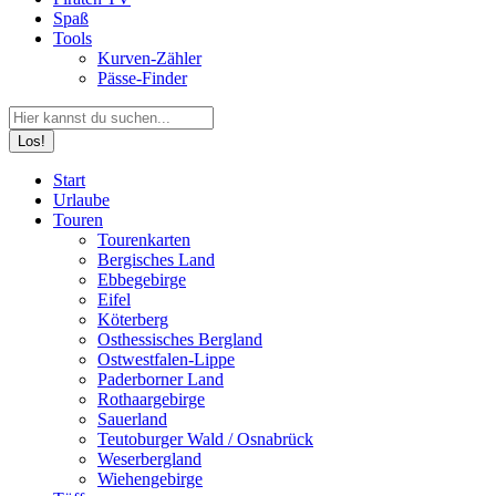
Spaß
Tools
Kurven-Zähler
Pässe-Finder
Search:
Facebook
YouTube
Instagram
Start
page
page
page
Urlaube
opens
opens
opens
Touren
in
in
in
Tourenkarten
new
new
new
Bergisches Land
window
window
window
Ebbegebirge
Eifel
Köterberg
Osthessisches Bergland
Ostwestfalen-Lippe
Paderborner Land
Rothaargebirge
Sauerland
Teutoburger Wald / Osnabrück
Weserbergland
Wiehengebirge