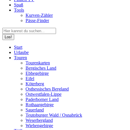
Spaß
Tools
Kurven-Zähler
Pässe-Finder
Search:
Facebook
YouTube
Instagram
Start
page
page
page
Urlaube
opens
opens
opens
Touren
in
in
in
Tourenkarten
new
new
new
Bergisches Land
window
window
window
Ebbegebirge
Eifel
Köterberg
Osthessisches Bergland
Ostwestfalen-Lippe
Paderborner Land
Rothaargebirge
Sauerland
Teutoburger Wald / Osnabrück
Weserbergland
Wiehengebirge