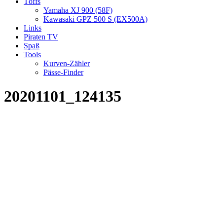
Töffs
Yamaha XJ 900 (58F)
Kawasaki GPZ 500 S (EX500A)
Links
Piraten TV
Spaß
Tools
Kurven-Zähler
Pässe-Finder
20201101_124135