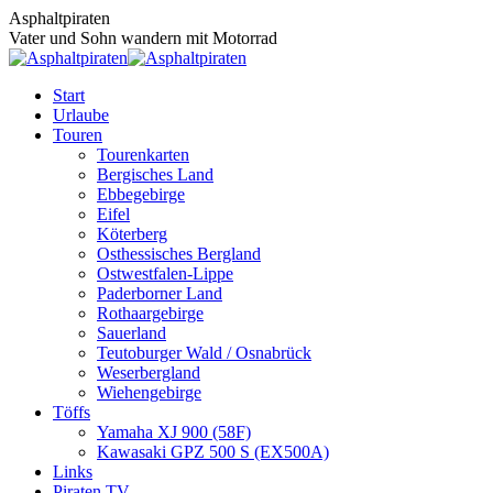
Zum
Asphaltpiraten
Inhalt
Vater und Sohn wandern mit Motorrad
springen
Start
Urlaube
Touren
Tourenkarten
Bergisches Land
Ebbegebirge
Eifel
Köterberg
Osthessisches Bergland
Ostwestfalen-Lippe
Paderborner Land
Rothaargebirge
Sauerland
Teutoburger Wald / Osnabrück
Weserbergland
Wiehengebirge
Töffs
Yamaha XJ 900 (58F)
Kawasaki GPZ 500 S (EX500A)
Links
Piraten TV