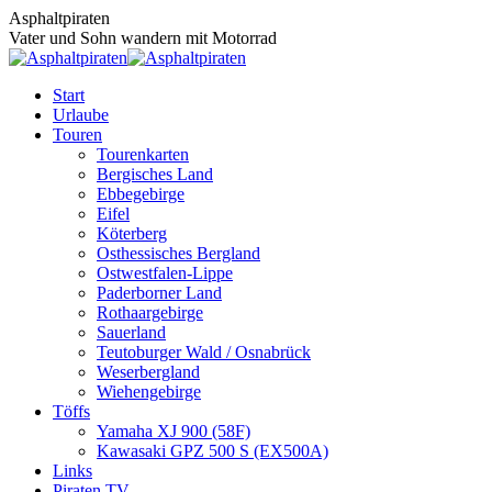
Zum
Asphaltpiraten
Inhalt
Vater und Sohn wandern mit Motorrad
springen
Start
Urlaube
Touren
Tourenkarten
Bergisches Land
Ebbegebirge
Eifel
Köterberg
Osthessisches Bergland
Ostwestfalen-Lippe
Paderborner Land
Rothaargebirge
Sauerland
Teutoburger Wald / Osnabrück
Weserbergland
Wiehengebirge
Töffs
Yamaha XJ 900 (58F)
Kawasaki GPZ 500 S (EX500A)
Links
Piraten TV