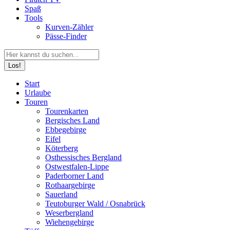
Spaß
Tools
Kurven-Zähler
Pässe-Finder
Search:
Facebook
YouTube
Instagram
Start
page
page
page
Urlaube
opens
opens
opens
Touren
in
in
in
Tourenkarten
new
new
new
Bergisches Land
window
window
window
Ebbegebirge
Eifel
Köterberg
Osthessisches Bergland
Ostwestfalen-Lippe
Paderborner Land
Rothaargebirge
Sauerland
Teutoburger Wald / Osnabrück
Weserbergland
Wiehengebirge