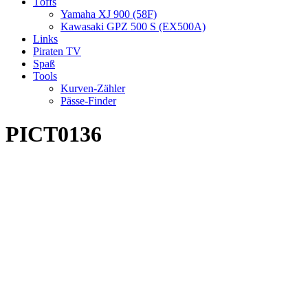
Töffs
Yamaha XJ 900 (58F)
Kawasaki GPZ 500 S (EX500A)
Links
Piraten TV
Spaß
Tools
Kurven-Zähler
Pässe-Finder
PICT0136