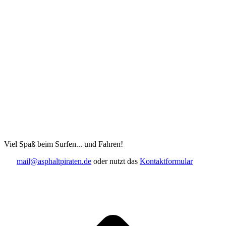
Viel Spaß beim Surfen... und Fahren!
mail@asphaltpiraten.de
oder nutzt das
Kontaktformular
t
T