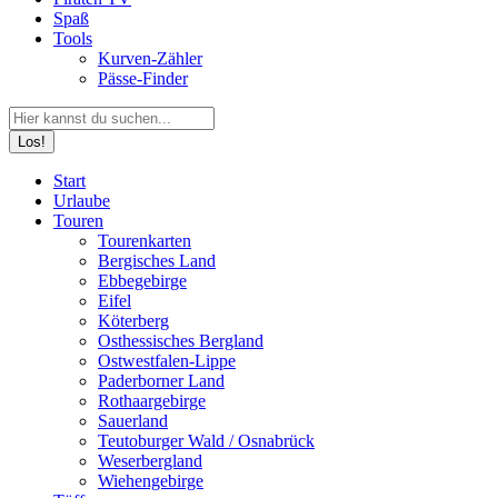
Spaß
Tools
Kurven-Zähler
Pässe-Finder
Search:
Facebook
YouTube
Instagram
Start
page
page
page
Urlaube
opens
opens
opens
Touren
in
in
in
Tourenkarten
new
new
new
Bergisches Land
window
window
window
Ebbegebirge
Eifel
Köterberg
Osthessisches Bergland
Ostwestfalen-Lippe
Paderborner Land
Rothaargebirge
Sauerland
Teutoburger Wald / Osnabrück
Weserbergland
Wiehengebirge