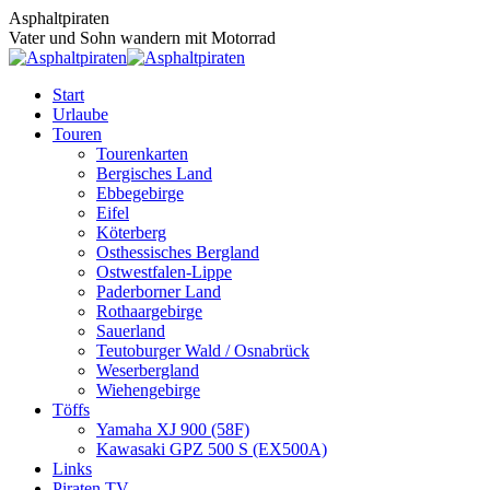
Zum
Asphaltpiraten
Inhalt
Vater und Sohn wandern mit Motorrad
springen
Start
Urlaube
Touren
Tourenkarten
Bergisches Land
Ebbegebirge
Eifel
Köterberg
Osthessisches Bergland
Ostwestfalen-Lippe
Paderborner Land
Rothaargebirge
Sauerland
Teutoburger Wald / Osnabrück
Weserbergland
Wiehengebirge
Töffs
Yamaha XJ 900 (58F)
Kawasaki GPZ 500 S (EX500A)
Links
Piraten TV