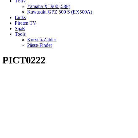
Töffs
Yamaha XJ 900 (58F)
Kawasaki GPZ 500 S (EX500A)
Links
Piraten TV
Spaß
Tools
Kurven-Zähler
Pässe-Finder
PICT0222