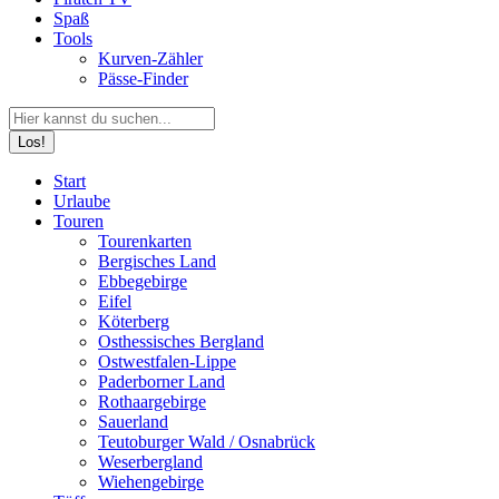
Spaß
Tools
Kurven-Zähler
Pässe-Finder
Search:
Facebook
YouTube
Instagram
Start
page
page
page
Urlaube
opens
opens
opens
Touren
in
in
in
Tourenkarten
new
new
new
Bergisches Land
window
window
window
Ebbegebirge
Eifel
Köterberg
Osthessisches Bergland
Ostwestfalen-Lippe
Paderborner Land
Rothaargebirge
Sauerland
Teutoburger Wald / Osnabrück
Weserbergland
Wiehengebirge