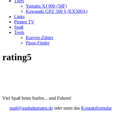
Töffs
Yamaha XJ 900 (58F)
Kawasaki GPZ 500 S (EX500A)
Links
Piraten TV
Spaß
Tools
Kurven-Zähler
Pässe-Finder
rating5
Viel Spaß beim Surfen... und Fahren!
mail@asphaltpiraten.de
oder nutzt das
Kontaktformular
t
T