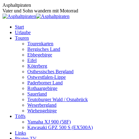
Zum
Asphaltpiraten
Inhalt
Vater und Sohn wandern mit Motorrad
springen
Start
Urlaube
Touren
Tourenkarten
Bergisches Land
Ebbegebirge
Eifel
Köterberg
Osthessisches Bergland
Ostwestfalen-Lippe
Paderborner Land
Rothaargebirge
Sauerland
Teutoburger Wald / Osnabrück
Weserbergland
Wiehengebirge
Töffs
Yamaha XJ 900 (58F)
Kawasaki GPZ 500 S (EX500A)
Links
Piraten TV