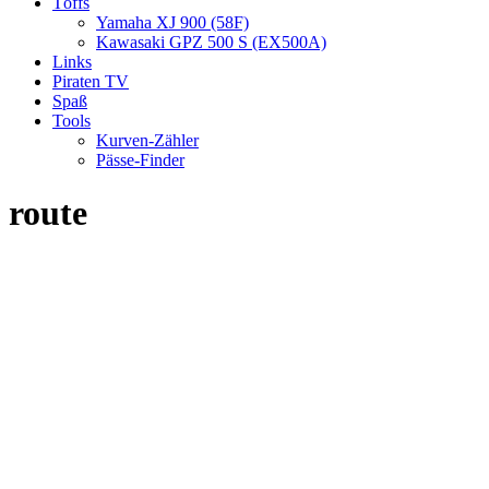
Töffs
Yamaha XJ 900 (58F)
Kawasaki GPZ 500 S (EX500A)
Links
Piraten TV
Spaß
Tools
Kurven-Zähler
Pässe-Finder
route