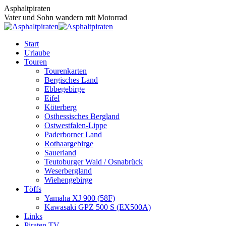
Zum
Asphaltpiraten
Inhalt
Vater und Sohn wandern mit Motorrad
springen
Start
Urlaube
Touren
Tourenkarten
Bergisches Land
Ebbegebirge
Eifel
Köterberg
Osthessisches Bergland
Ostwestfalen-Lippe
Paderborner Land
Rothaargebirge
Sauerland
Teutoburger Wald / Osnabrück
Weserbergland
Wiehengebirge
Töffs
Yamaha XJ 900 (58F)
Kawasaki GPZ 500 S (EX500A)
Links
Piraten TV