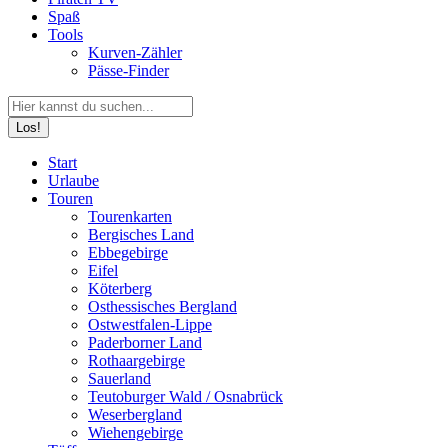
Spaß
Tools
Kurven-Zähler
Pässe-Finder
Search:
Facebook
YouTube
Instagram
Start
page
page
page
Urlaube
opens
opens
opens
Touren
in
in
in
Tourenkarten
new
new
new
Bergisches Land
window
window
window
Ebbegebirge
Eifel
Köterberg
Osthessisches Bergland
Ostwestfalen-Lippe
Paderborner Land
Rothaargebirge
Sauerland
Teutoburger Wald / Osnabrück
Weserbergland
Wiehengebirge