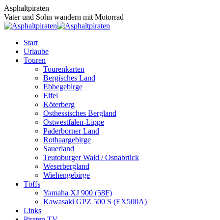
Zum
Asphaltpiraten
Inhalt
Vater und Sohn wandern mit Motorrad
springen
Start
Urlaube
Touren
Tourenkarten
Bergisches Land
Ebbegebirge
Eifel
Köterberg
Osthessisches Bergland
Ostwestfalen-Lippe
Paderborner Land
Rothaargebirge
Sauerland
Teutoburger Wald / Osnabrück
Weserbergland
Wiehengebirge
Töffs
Yamaha XJ 900 (58F)
Kawasaki GPZ 500 S (EX500A)
Links
Piraten TV