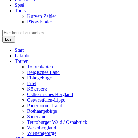
Spaß
Tools
Kurven-Zähler
Pässe-Finder
Search:
Facebook
YouTube
Instagram
Start
page
page
page
Urlaube
opens
opens
opens
Touren
in
in
in
Tourenkarten
new
new
new
Bergisches Land
window
window
window
Ebbegebirge
Eifel
Köterberg
Osthessisches Bergland
Ostwestfalen-Lippe
Paderborner Land
Rothaargebirge
Sauerland
Teutoburger Wald / Osnabrück
Weserbergland
Wiehengebirge