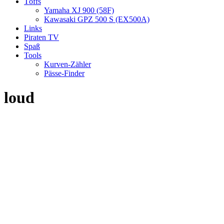
Töffs
Yamaha XJ 900 (58F)
Kawasaki GPZ 500 S (EX500A)
Links
Piraten TV
Spaß
Tools
Kurven-Zähler
Pässe-Finder
loud