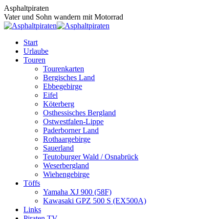
Zum
Asphaltpiraten
Inhalt
Vater und Sohn wandern mit Motorrad
springen
Start
Urlaube
Touren
Tourenkarten
Bergisches Land
Ebbegebirge
Eifel
Köterberg
Osthessisches Bergland
Ostwestfalen-Lippe
Paderborner Land
Rothaargebirge
Sauerland
Teutoburger Wald / Osnabrück
Weserbergland
Wiehengebirge
Töffs
Yamaha XJ 900 (58F)
Kawasaki GPZ 500 S (EX500A)
Links
Piraten TV