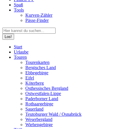
Spaß
Tools
Kurven-Zähler
Pässe-Finder
Search:
Facebook
YouTube
Instagram
Start
page
page
page
Urlaube
opens
opens
opens
Touren
in
in
in
Tourenkarten
new
new
new
Bergisches Land
window
window
window
Ebbegebirge
Eifel
Köterberg
Osthessisches Bergland
Ostwestfalen-Lippe
Paderborner Land
Rothaargebirge
Sauerland
Teutoburger Wald / Osnabrück
Weserbergland
Wiehengebirge