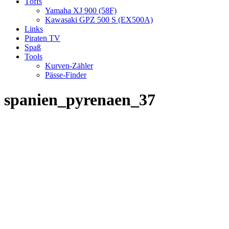
Töffs
Yamaha XJ 900 (58F)
Kawasaki GPZ 500 S (EX500A)
Links
Piraten TV
Spaß
Tools
Kurven-Zähler
Pässe-Finder
spanien_pyrenaen_37