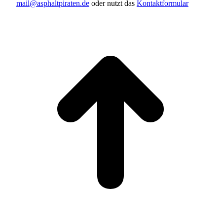
mail@asphaltpiraten.de
oder nutzt das
Kontaktformular
t
T