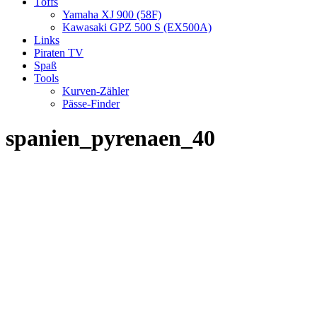
Töffs
Yamaha XJ 900 (58F)
Kawasaki GPZ 500 S (EX500A)
Links
Piraten TV
Spaß
Tools
Kurven-Zähler
Pässe-Finder
spanien_pyrenaen_40