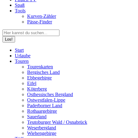
Spaß
Tools
Kurven-Zähler
Pässe-Finder
Search:
Facebook
YouTube
Instagram
Start
page
page
page
Urlaube
opens
opens
opens
Touren
in
in
in
Tourenkarten
new
new
new
Bergisches Land
window
window
window
Ebbegebirge
Eifel
Köterberg
Osthessisches Bergland
Ostwestfalen-Lippe
Paderborner Land
Rothaargebirge
Sauerland
Teutoburger Wald / Osnabrück
Weserbergland
Wiehengebirge