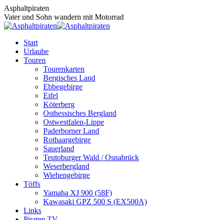
Zum
Asphaltpiraten
Inhalt
Vater und Sohn wandern mit Motorrad
springen
Start
Urlaube
Touren
Tourenkarten
Bergisches Land
Ebbegebirge
Eifel
Köterberg
Osthessisches Bergland
Ostwestfalen-Lippe
Paderborner Land
Rothaargebirge
Sauerland
Teutoburger Wald / Osnabrück
Weserbergland
Wiehengebirge
Töffs
Yamaha XJ 900 (58F)
Kawasaki GPZ 500 S (EX500A)
Links
Piraten TV