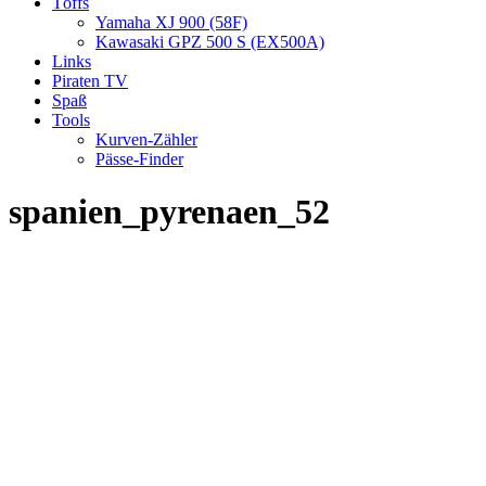
Töffs
Yamaha XJ 900 (58F)
Kawasaki GPZ 500 S (EX500A)
Links
Piraten TV
Spaß
Tools
Kurven-Zähler
Pässe-Finder
spanien_pyrenaen_52