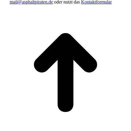
mail@asphaltpiraten.de
oder nutzt das
Kontaktformular
t
T