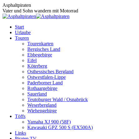
Zum
Asphaltpiraten
Inhalt
Vater und Sohn wandern mit Motorrad
springen
Start
Urlaube
Touren
Tourenkarten
Bergisches Land
Ebbegebirge
Eifel
Köterberg
Osthessisches Bergland
Ostwestfalen-Lippe
Paderborner Land
Rothaargebirge
Sauerland
Teutoburger Wald / Osnabrück
Weserbergland
Wiehengebirge
Töffs
Yamaha XJ 900 (58F)
Kawasaki GPZ 500 S (EX500A)
Links
Piraten TV