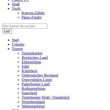
Spaß
Tools
Kurven-Zähler
Pässe-Finder
Search:
Facebook
YouTube
Instagram
Start
page
page
page
Urlaube
opens
opens
opens
Touren
in
in
in
Tourenkarten
new
new
new
Bergisches Land
window
window
window
Ebbegebirge
Eifel
Köterberg
Osthessisches Bergland
Ostwestfalen-Lippe
Paderborner Land
Rothaargebirge
Sauerland
Teutoburger Wald / Osnabrück
Weserbergland
Wiehengebirge