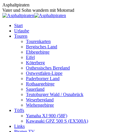
Zum
Asphaltpiraten
Inhalt
Vater und Sohn wandern mit Motorrad
springen
Start
Urlaube
Touren
Tourenkarten
Bergisches Land
Ebbegebirge
Eifel
Köterberg
Osthessisches Bergland
Ostwestfalen-Lippe
Paderborner Land
Rothaargebirge
Sauerland
Teutoburger Wald / Osnabrück
Weserbergland
Wiehengebirge
Töffs
Yamaha XJ 900 (58F)
Kawasaki GPZ 500 S (EX500A)
Links
Piraten TV