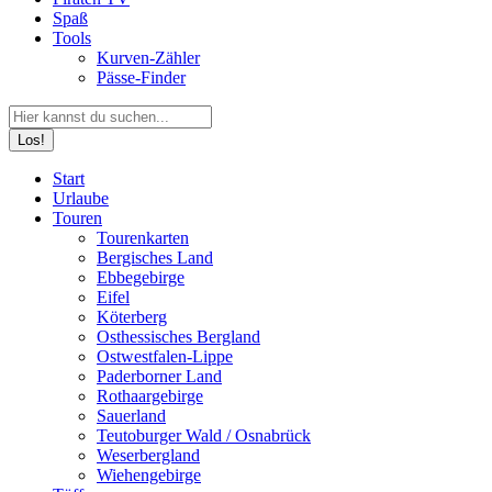
Spaß
Tools
Kurven-Zähler
Pässe-Finder
Search:
Facebook
YouTube
Instagram
Start
page
page
page
Urlaube
opens
opens
opens
Touren
in
in
in
Tourenkarten
new
new
new
Bergisches Land
window
window
window
Ebbegebirge
Eifel
Köterberg
Osthessisches Bergland
Ostwestfalen-Lippe
Paderborner Land
Rothaargebirge
Sauerland
Teutoburger Wald / Osnabrück
Weserbergland
Wiehengebirge