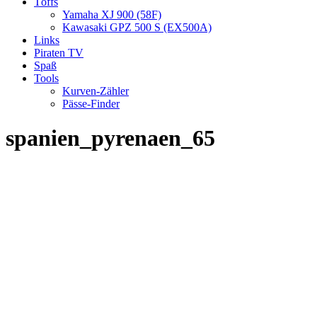
Töffs
Yamaha XJ 900 (58F)
Kawasaki GPZ 500 S (EX500A)
Links
Piraten TV
Spaß
Tools
Kurven-Zähler
Pässe-Finder
spanien_pyrenaen_65