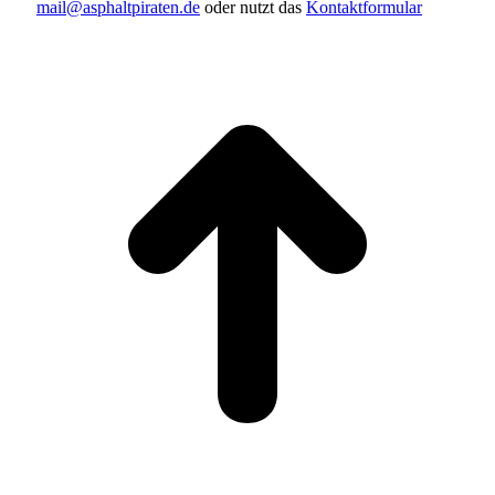
mail@asphaltpiraten.de
oder nutzt das
Kontaktformular
t
T