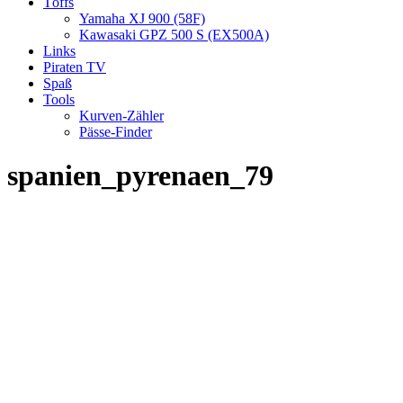
Töffs
Yamaha XJ 900 (58F)
Kawasaki GPZ 500 S (EX500A)
Links
Piraten TV
Spaß
Tools
Kurven-Zähler
Pässe-Finder
spanien_pyrenaen_79