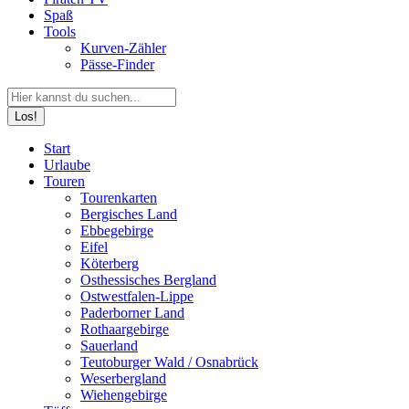
Spaß
Tools
Kurven-Zähler
Pässe-Finder
Search:
Facebook
YouTube
Instagram
Start
page
page
page
Urlaube
opens
opens
opens
Touren
in
in
in
Tourenkarten
new
new
new
Bergisches Land
window
window
window
Ebbegebirge
Eifel
Köterberg
Osthessisches Bergland
Ostwestfalen-Lippe
Paderborner Land
Rothaargebirge
Sauerland
Teutoburger Wald / Osnabrück
Weserbergland
Wiehengebirge