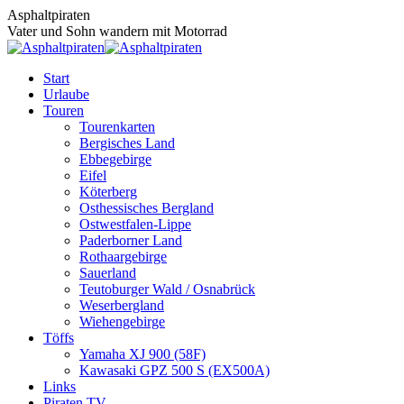
Zum
Asphaltpiraten
Inhalt
Vater und Sohn wandern mit Motorrad
springen
Start
Urlaube
Touren
Tourenkarten
Bergisches Land
Ebbegebirge
Eifel
Köterberg
Osthessisches Bergland
Ostwestfalen-Lippe
Paderborner Land
Rothaargebirge
Sauerland
Teutoburger Wald / Osnabrück
Weserbergland
Wiehengebirge
Töffs
Yamaha XJ 900 (58F)
Kawasaki GPZ 500 S (EX500A)
Links
Piraten TV